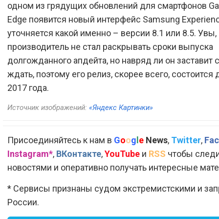
одном из грядущих обновлений для смартфонов Gal
Edge появится новый интерфейс Samsung Experienc
уточняется какой именно – версии 8.1 или 8.5. Увы,
производитель не стал раскрывать сроки выпуска
долгожданного апдейта, но навряд ли он заставит 
ждать, поэтому его релиз, скорее всего, состоится 
2017 года.
Источник изображений:
«Яндекс Картинки»
Присоединяйтесь к нам в
G
o
o
g
l
e
News
,
Twitter
,
Fac
Instagram*
,
ВКонтакте
,
YouTube
и
RSS
чтобы следи
новостями и оперативно получать интересные мат
* Сервисы признаны судом экстремистскими и за
России.