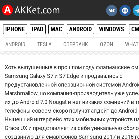
IPHONE
IPAD
MAC
ANDROID
WINDOWS
С
ANDROID
TESLA
СБЕРБАНК
OZON
WHAT
ANDROID
28.
Хоть выпущенные в прошлом году флагманские с
Samsung Galaxy S7 и S7 E
Samsung Galaxy S7 и S7 Edge и продавались с
предустановленной операционной системой Android
получат одну из главных
Marshmallow, но компания-производитель уже успе
особенностей Galaxy S8 и 
их до Android 7.0 Nougat и нет никаких сомнений в т
Note 8
телефоны совсем скоро получат апдейт до Android 8
Нынешний интерфейс этих мобильных устройств н
Grace UX и представляет из себя уникальную оболо
созданную для смартфонов Samsung 2017 и 2018 г