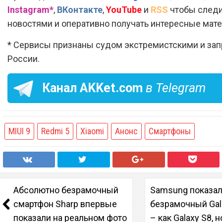
Instagram*
,
ВКонтакте
,
YouTube
и
RSS
чтобы следи
новостями и оперативно получать интересные мат
* Сервисы признаны судом экстремистскими и за
России.
Канал
AKKet.com
в Telegram
MIUI 9
Redmi 5
Xiaomi
Анонс
Смартфоны
Абсолютно безрамочный
Samsung показа
смартфон Sharp впервые
безрамочный Gal
показали на реальном фото
– как Galaxy S8, 