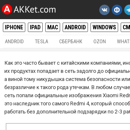
IPHONE
IPAD
MAC
ANDROID
WINDOWS
С
ANDROID
TESLA
СБЕРБАНК
OZON
WHAT
ANDROID
13.
Как это часто бывает с китайскими компаниями, и
Анонс Xiaomi Redmi 5 – н
их продуктах попадает в сеть задолго до официальн
а виной тому никудышка система безопасности ил
компактный «убийца» все
безразличие к такого рода утечкам. В любом случае
смартфонов
сеть попали официальные изображения Xiaomi Redmi
это наследник того самого Redmi 4, который спосо
работать без дополнительной подзарядки по 2-3 ра