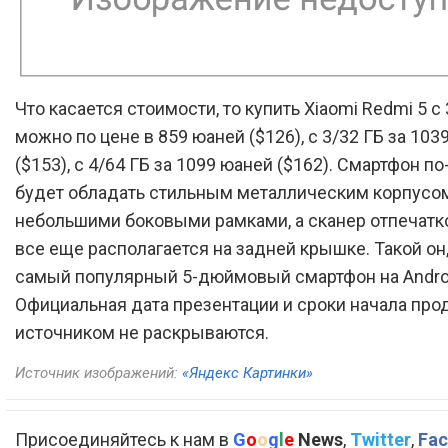
Что касается стоимости, то купить Xiaomi Redmi 5 с 
можно по цене в 859 юаней ($126), с 3/32 ГБ за 103
($153), с 4/64 ГБ за 1099 юаней ($162). Смартфон 
будет обладать стильным металлическим корпусо
небольшими боковыми рамками, а сканер отпечатк
все еще располагается на задней крышке. Такой он
самый популярный 5-дюймовый смартфон на Andro
Официальная дата презентации и сроки начала про
источником не раскрываются.
Источник изображений:
«Яндекс Картинки»
Присоединяйтесь к нам в
G
o
o
g
l
e
News
,
Twitter
,
Fac