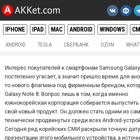
IPHONE
IPAD
MAC
ANDROID
WINDOWS
С
ANDROID
TESLA
СБЕРБАНК
OZON
WHAT
ANDROID
12.
Интерес покупателей к смартфонам Samsung Galaxy
Наконец-то: названа точн
постепенно угасает, а значит пришло время для ано
то нового флагмана под фирменным брендом, кото
дата анонса Samsung Gala
Galaxy Note 8. Вопрос лишь в том, когда именно
Note 8
южнокорейская корпорация собирается выпустить
свой новый продукт. Он должен стать одним из са
технически продвинутых среди всех Android-устрой
Сегодня ряд корейских СМИ раскрыли точную дат
презентации этого мобильного устройства, а источ