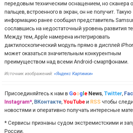
передовым техническим оснащением, но сканера 
пальцев, встроенного в экран, он не получит. Такую
информацию ранее сообщил представитель Samsu
сославшись на недостаточный уровень развития те
Между тем, Apple намерена интегрировать
дактилоскопический модуль прямо в дисплей iPhon
может оказаться значительным конкурентным
преимуществом над всеми Android-смартфонами.
Источник изображений:
«Яндекс Картинки»
Присоединяйтесь к нам в
G
o
o
g
l
e
News
,
Twitter
,
Fac
Instagram*
,
ВКонтакте
,
YouTube
и
RSS
чтобы следи
новостями и оперативно получать интересные мат
* Сервисы признаны судом экстремистскими и за
России.