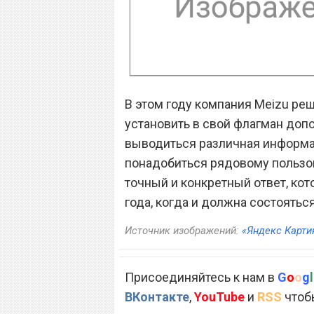
В этом году компания Meizu ре
установить в свой флагман доп
выводиться различная информац
понадобиться рядовому пользова
точный и конкретный ответ, кот
года, когда и должна состоятьс
Источник изображений:
«Яндекс Карти
Присоединяйтесь к нам в
G
o
o
g
l
ВКонтакте
,
YouTube
и
RSS
чтобы