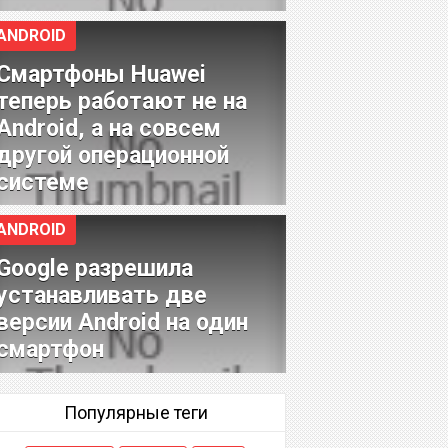
ANDROID
Смартфоны Huawei
теперь работают не на
Android, а на совсем
другой операционной
системе
ANDROID
Google разрешила
устанавливать две
версии Android на один
смартфон
Популярные теги