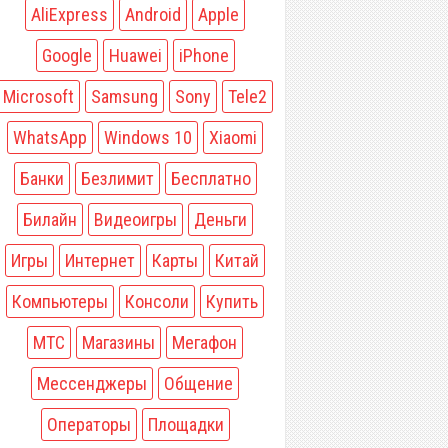
AliExpress
Android
Apple
Google
Huawei
iPhone
Microsoft
Samsung
Sony
Tele2
WhatsApp
Windows 10
Xiaomi
Банки
Безлимит
Бесплатно
Билайн
Видеоигры
Деньги
Игры
Интернет
Карты
Китай
Компьютеры
Консоли
Купить
МТС
Магазины
Мегафон
Мессенджеры
Общение
Операторы
Площадки