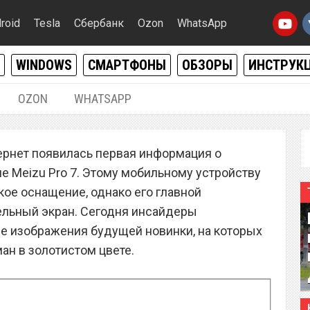
roid
Tesla
Сбербанк
Ozon
WhatsApp
WINDOWS
СМАРТФОНЫ
ОБЗОРЫ
ИНСТРУК
OZON
WHATSAPP
28.06.2017
|
0
тернет появилась первая информация о
амый технологичный
е Meizu Pro 7. Этому мобильному устройству
леньким» секретом
ое оснащение, однако его главной
ельный экран. Сегодня инсайдеры
е изображения будущей новинки, на которых
ан в золотистом цвете.