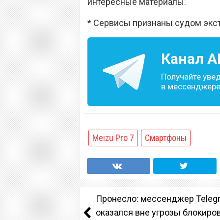
интересные материалы.
* Сервисы признаны судом экс
Канал
A
Получайте уве
в мессенджере 
Meizu Pro 7
Смартфоны
Пронесло: мессенджер Teleg
оказался вне угрозы блокиров