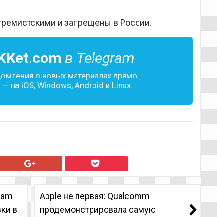
тремистскими и запрещены в России.
KKet.com
в Telegram
домления о новых материалах прямо
— на iOS, Windows, Android и Linux.
ram
Apple не первая: Qualcomm
ки в
продемонстрировала самую