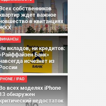
Всех собственников
квартир ждет важное
новшество в квитанциях
ЖКХ
ФИНАНСЫ
Ни вкладов, ни кредитов:
«Райффайзен Банк»
навсегда исчезнет из
России
IPHONE / IPAD
Во всех моделях iPhone
13 обнаружен
критический недостаток