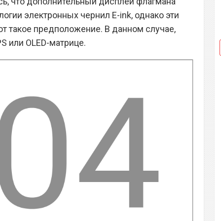
сь, что дополнительный дисплей флагмана
логии электронных чернил E-ink, однако эти
т такое предположение. В данном случае,
PS или OLED-матрице.