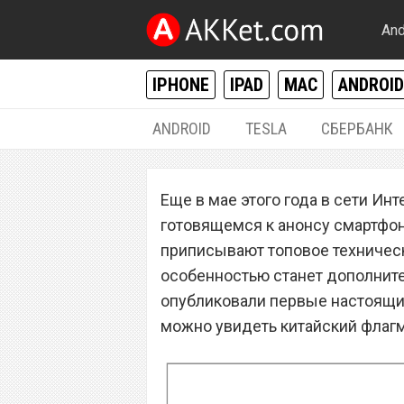
And
IPHONE
IPAD
MAC
ANDROID
ANDROID
TESLA
СБЕРБАНК
ANDROID
Еще в мае этого года в сети Ин
Meizu Pro 7 – с
готовящемся к анонсу смартфон
смартфон с «ма
приписывают топовое техническ
особенностью станет дополнит
опубликовали первые настоящи
можно увидеть китайский флагм