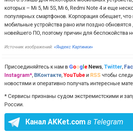
которых – Mi 5, Mi 5S, Mi 6, Redmi Note 4 и еще неск
популярных смартфонов. Корпорация обещает, что
мобильные устройства рано или поздно обновятся
новейшего ПО, поэтому причин для беспокойства н
Источник изображений:
«Яндекс Картинки»
Присоединяйтесь к нам в
G
o
o
g
l
e
News
,
Twitter
,
Fac
Instagram*
,
ВКонтакте
,
YouTube
и
RSS
чтобы следи
новостями и оперативно получать интересные мат
* Сервисы признаны судом экстремистскими и за
России.
Канал
AKKet.com
в Telegram