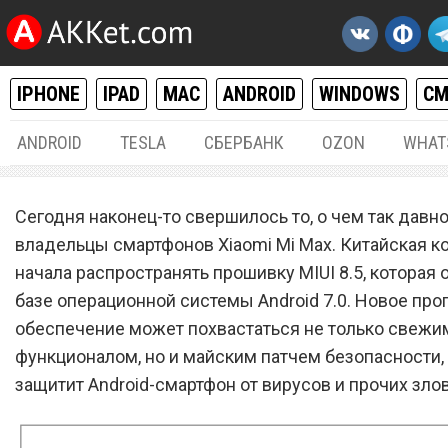
IPHONE
IPAD
MAC
ANDROID
WINDOWS
С
ANDROID
TESLA
СБЕРБАНК
OZON
WHAT
ANDROID
24.
Сегодня наконец-то свершилось то, о чем так давн
Владельцы смартфона Xia
владельцы смартфонов Xiaomi Mi Max. Китайская к
начала распространять прошивку MIUI 8.5, которая 
Mi Max могут ликовать –
базе операционной системы Android 7.0. Новое пр
свершилось чудо
обеспечение может похвастаться не только свежи
функционалом, но и майским патчем безопасности,
защитит Android-смартфон от вирусов и прочих зло