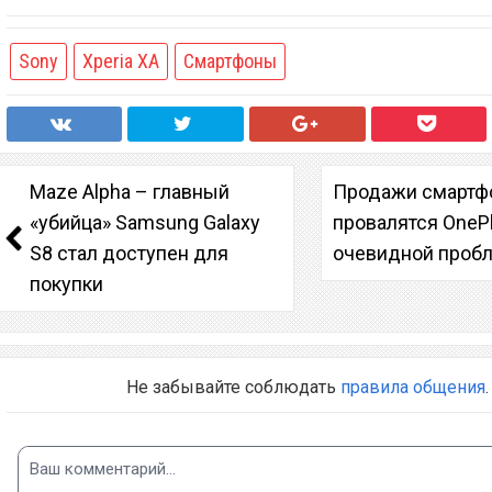
Sony
Xperia XA
Смартфоны
Maze Alpha – главный
Продажи смартф
«убийца» Samsung Galaxy
провалятся OnePl
S8 стал доступен для
очевидной проб
покупки
Не забывайте соблюдать
правила общения
.