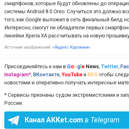
смартфонов, которые будут обновлены до операци
системы Android 8.0 Oreo. Случиться это должно в
того, как Google выложил в сеть финальный билд н
Интересно, смогут ли обладатели первых смартфон
линейки Xperia XA рассчитывать на новую прошивк
Источник изображений:
«Яндекс Картинки»
Присоединяйтесь к нам в
G
o
o
g
l
e
News
,
Twitter
,
Fac
Instagram*
,
ВКонтакте
,
YouTube
и
RSS
чтобы следи
новостями и оперативно получать интересные мат
* Сервисы признаны судом экстремистскими и за
России.
Канал
AKKet.com
в Telegram