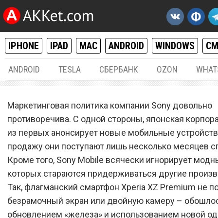
IPHONE
IPAD
MAC
ANDROID
WINDOWS
С
ANDROID
TESLA
СБЕРБАНК
OZON
WHAT
ANDROID
15.
Маркетинговая политика компании Sony довольно
Владельцев смартфона So
противоречива. С одной стороны, японская корпор
из первых анонсирует новые мобильные устройства
Xperia XA Ultra ждет прия
продажу они поступают лишь несколько месяцев сп
сюрприз
Кроме того, Sony Mobile всячески игнорирует модн
которых стараются придерживаться другие произв
Так, флагманский смартфон Xperia XZ Premium не п
безрамочный экран или двойную камеру – обошло
обновлением «железа» и использованием новой о