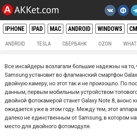
IPHONE
IPAD
MAC
ANDROID
WINDOWS
С
ANDROID
TESLA
СБЕРБАНК
OZON
WHAT
ANDROID
03.
Все инсайдеры возлагали большие надежны на то, 
Samsung установит двой
Samsung установит во флагманский смартфон Galax
двойную камеру, но этот так и не произошло. По п
камеру в новые смартфон
данным, первым мобильным устройством топового
Galaxy C
двойной фотокамерой станет Galaxy Note 8, анонс к
ожидается уже в этом году. Между тем, этот аппара
далеко не единственным от Samsung, в котором н
место для двойного фотомодуля.