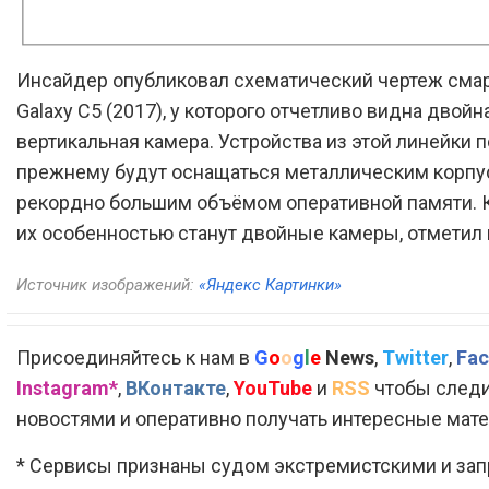
Инсайдер опубликовал схематический чертеж сма
Galaxy C5 (2017), у которого отчетливо видна двойн
вертикальная камера. Устройства из этой линейки п
прежнему будут оснащаться металлическим корпу
рекордно большим объёмом оперативной памяти. К
их особенностью станут двойные камеры, отметил 
Источник изображений:
«Яндекс Картинки»
Присоединяйтесь к нам в
G
o
o
g
l
e
News
,
Twitter
,
Fac
Instagram*
,
ВКонтакте
,
YouTube
и
RSS
чтобы следи
новостями и оперативно получать интересные мат
* Сервисы признаны судом экстремистскими и за