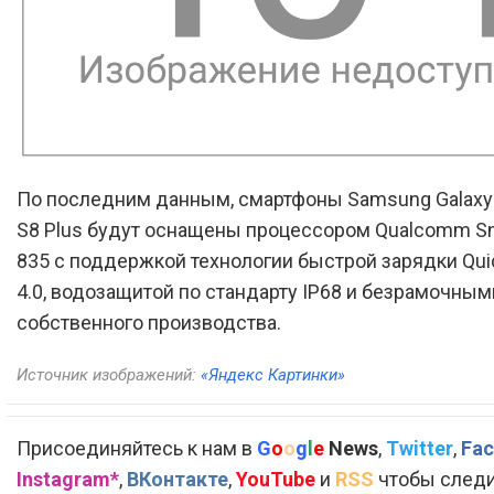
По последним данным, смартфоны Samsung Galaxy 
S8 Plus будут оснащены процессором Qualcomm S
835 с поддержкой технологии быстрой зарядки Qui
4.0, водозащитой по стандарту IP68 и безрамочны
собственного производства.
Источник изображений:
«Яндекс Картинки»
Присоединяйтесь к нам в
G
o
o
g
l
e
News
,
Twitter
,
Fac
Instagram*
,
ВКонтакте
,
YouTube
и
RSS
чтобы следи