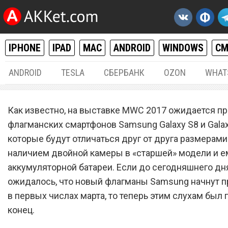
IPHONE
IPAD
MAC
ANDROID
WINDOWS
С
ANDROID
TESLA
СБЕРБАНК
OZON
WHAT
ANDROID
07.
Как известно, на выставке MWC 2017 ожидается п
Официально: Смартфон
флагманских смартфонов Samsung Galaxy S8 и Galaxy
которые будут отличаться друг от друга размерами
Samsung Galaxy S8 поступ
наличием двойной камеры в «старшей» модели и 
продажу не раньше апрел
аккумуляторной батареи. Если до сегодняшнего дн
ожидалось, что новый флагманы Samsung начнут п
в первых числах марта, то теперь этим слухам был
конец.