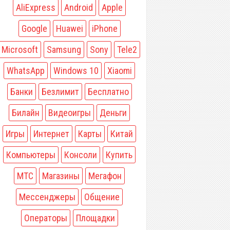
AliExpress
Android
Apple
Google
Huawei
iPhone
Microsoft
Samsung
Sony
Tele2
WhatsApp
Windows 10
Xiaomi
Банки
Безлимит
Бесплатно
Билайн
Видеоигры
Деньги
Игры
Интернет
Карты
Китай
Компьютеры
Консоли
Купить
МТС
Магазины
Мегафон
Мессенджеры
Общение
Операторы
Площадки