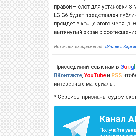
правой – слот для установки SI
LG G6 будет представлен публи
пройдет в конце этого месяца. 
вытянутый экран с соотношение
Источник изображений:
«Яндекс Карти
Присоединяйтесь к нам в
G
o
o
g
l
ВКонтакте
,
YouTube
и
RSS
чтобы
интересные материалы.
* Сервисы признаны судом экс
Канал
A
Получайте уве