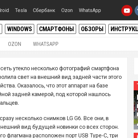
roid
Tesla
Сбербанк
Ozon
WhatsApp
WINDOWS
СМАРТФОНЫ
ОБЗОРЫ
ИНСТРУК
OZON
WHATSAPP
04.02.2017
|
0
 сеть утекло несколько фотографий смартфона
показали со всех сторон
олила свет на внешний вид задней части этого
ото
ства. Оказалось, что этот аппарат на базе
йной задней камерой, под которой нашлось
альцев.
разу несколько снимков LG G6. Все они, в
нешний вид будущей новинки со всех сторон.
о флагмана расположен порт USB Type-C, три