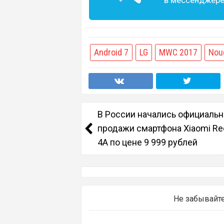
в мессенджере 
Android 7
LG
MWC 2017
Nou
В России начались официаль
продажи смартфона Xiaomi Re
4A по цене 9 999 рублей
Не забывайт