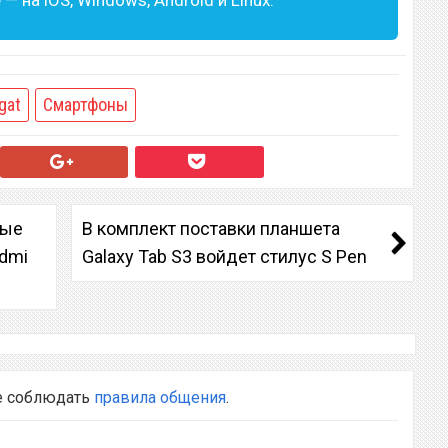
— на iOS, Windows, Android и Linux.
gat
Смартфоны
ные
В комплект поставки планшета
dmi
Galaxy Tab S3 войдет стилус S Pen
е соблюдать
правила общения
.