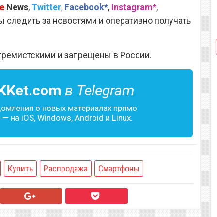
e
News
,
Twitter
,
Facebook*
,
Instagram*
,
 следить за новостями и оперативно получать
тремистскими и запрещены в России.
KKet.com
в Telegram
домления о новых материалах прямо
— на iOS, Windows, Android и Linux.
Купить
Распродажа
Смартфоны