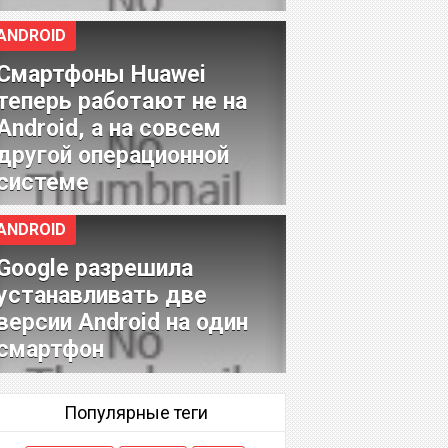
ANDROID
Смартфоны Huawei
теперь работают не на
Android, а на совсем
другой операционной
системе
ANDROID
Google разрешила
устанавливать две
версии Android на один
смартфон
Популярные теги