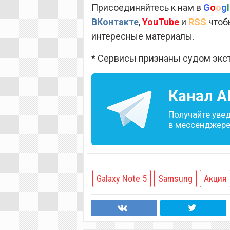
Присоединяйтесь к нам в
G
o
o
g
l
ВКонтакте
,
YouTube
и
RSS
чтобы
интересные материалы.
* Сервисы признаны судом экс
Канал
A
Получайте уве
в мессенджере 
Galaxy Note 5
Samsung
Акция