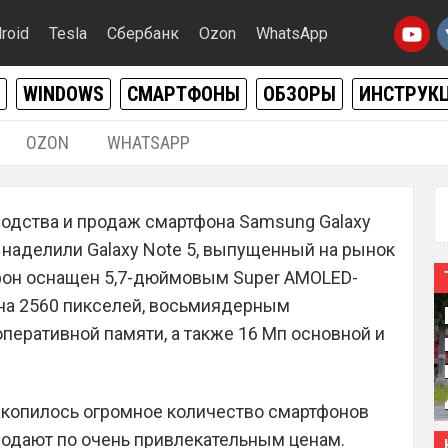
roid
Tesla
Сбербанк
Ozon
WhatsApp
WINDOWS
СМАРТФОНЫ
ОБЗОРЫ
ИНСТРУК
OZON
WHATSAPP
27.11.2016
|
0
одства и продаж смартфона Samsung Galaxy
 распродажа позволяет
 наделили Galaxy Note 5, выпущенный на рынок
alaxy Note 5 за $359
ртфон оснащен 5,7-дюймовым Super AMOLED-
на 2560 пикселей, восьмиядерным
оперативной памяти, а также 16 Мп основной и
акопилось огромное количество смартфонов
продают по очень привлекательным ценам.