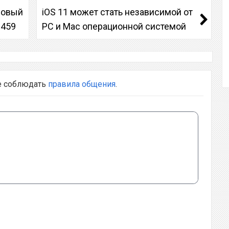
новый
iOS 11 может стать независимой от
$459
PC и Mac операционной системой
е соблюдать
правила общения
.