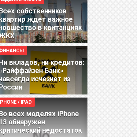
Всех собственников
квартир ждет важное
новшество в квитанциях
ЖКХ
ФИНАНСЫ
Ни вкладов, ни кредитов:
«Райффайзен Банк»
навсегда исчезнет из
России
IPHONE / IPAD
Во всех моделях iPhone
13 обнаружен
критический недостаток