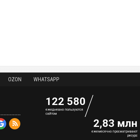
OZON
WHATSAPP
122 580
eжедневно пользуются
сайтом
2,83 млн
ежемесячно просматривают
ресурс