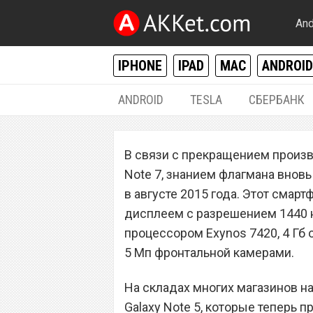
And
IPHONE
IPAD
MAC
ANDROID
ANDROID
TESLA
СБЕРБАНК
ANDROID
В связи с прекращением произв
Предновогодняя
Note 7, знанием флагмана вновь
купить Samsung G
в августе 2015 года. Этот сма
дисплеем с разрешением 1440 
процессором Exynos 7420, 4 Гб 
5 Мп фронтальной камерами.
На складах многих магазинов н
Galaxy Note 5, которые теперь 