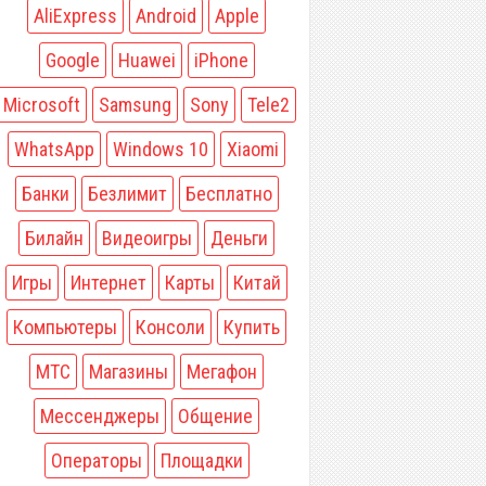
AliExpress
Android
Apple
Google
Huawei
iPhone
Microsoft
Samsung
Sony
Tele2
WhatsApp
Windows 10
Xiaomi
Банки
Безлимит
Бесплатно
Билайн
Видеоигры
Деньги
Игры
Интернет
Карты
Китай
Компьютеры
Консоли
Купить
МТС
Магазины
Мегафон
Мессенджеры
Общение
Операторы
Площадки