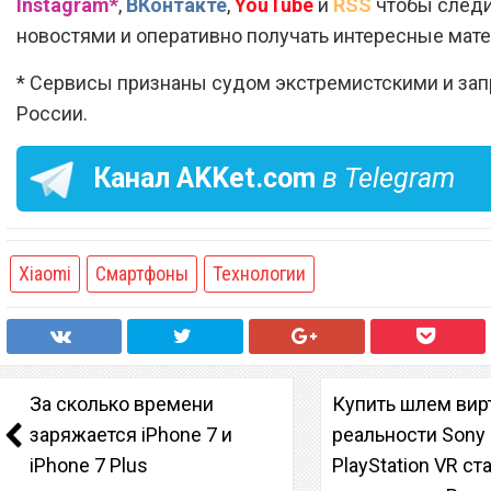
Instagram*
,
ВКонтакте
,
YouTube
и
RSS
чтобы следи
новостями и оперативно получать интересные мат
* Сервисы признаны судом экстремистскими и за
России.
Канал
AKKet.com
в Telegram
Xiaomi
Смартфоны
Технологии
За сколько времени
Купить шлем вир
заряжается iPhone 7 и
реальности Sony
iPhone 7 Plus
PlayStation VR ст