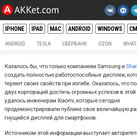
IPHONE
IPAD
MAC
ANDROID
WINDOWS
С
ANDROID
TESLA
СБЕРБАНК
OZON
WHAT
ANDROID
13.
Казалось бы, что только компаниям Samsung и
Sha
Xiaomi продемонстрирова
создать полностью работоспособные дисплеи, кот
теряют своих свойств при изгибе. Оказалось, что п
гнущийся экран для смар
двух корпораций достичь огромных успехов в этой
удалось инженерам Xiaomi, которые сегодня
продемонстрировали публике свое величайшую ра
гнущийся дисплей для смартфонов.
Источником этой информации выступает авторитет