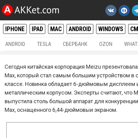
IPHONE
IPAD
MAC
ANDROID
WINDOWS
С
ANDROID
TESLA
СБЕРБАНК
OZON
WHAT
ANDROID
05.
Сегодня китайская корпорация Meizu презентовал
Meizu Max – новый 6-
Max, который стал самым большим устройством в 
классе. Новинка обладает 6-дюймовым дисплеем 
дюймовый смартфон с
металлическим корпусом. Эксперты считают, что M
металлическим корпусом
выпустила столь большой аппарат для конкуренции 
Max, оснащенного 6,44-дюймовыи экраном.