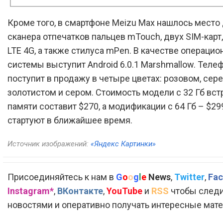
Кроме того, в смартфоне Meizu Max нашлось место
сканера отпечатков пальцев mTouch, двух SIM-карт
LTE 4G, а также стилуса mPen. В качестве операцио
системы выступит Android 6.0.1 Marshmallow. Теле
поступит в продажу в четыре цветах: розовом, сер
золотистом и сером. Стоимость модели с 32 Гб вс
памяти составит $270, а модификации с 64 Гб – $2
стартуют в ближайшее время.
Источник изображений:
«Яндекс Картинки»
Присоединяйтесь к нам в
G
o
o
g
l
e
News
,
Twitter
,
Fac
Instagram*
,
ВКонтакте
,
YouTube
и
RSS
чтобы следи
новостями и оперативно получать интересные мат