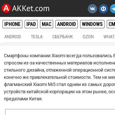
IPHONE
IPAD
MAC
ANDROID
WINDOWS
С
ANDROID
TESLA
СБЕРБАНК
OZON
WHAT
ANDROID
01.
Смартфоны компании Xiaomi всегда пользовались
Цены на флагманский Xia
спросом из-за качественных материалов исполнен
стильного дизайна, отлаженной операционной систе
Mi5 в России резко рухнул
конечно же привлекательной стоимости. Тем не ме
флагманский Xiaomi Mi5 стал одним из самых доро
устройств китайской корпорации на этом рынке, ос
пределами Китая.