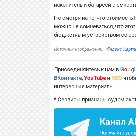
накопитель и батареей с емкост
Не смотря на то, что стоимость 
можно не сомневаться, что это
бюджетным устройством со сре
Источник изображений:
«Яндекс Карти
Присоединяйтесь к нам в
G
o
o
g
l
ВКонтакте
,
YouTube
и
RSS
чтобы
интересные материалы.
* Сервисы признаны судом экс
Канал
A
Получайте уве