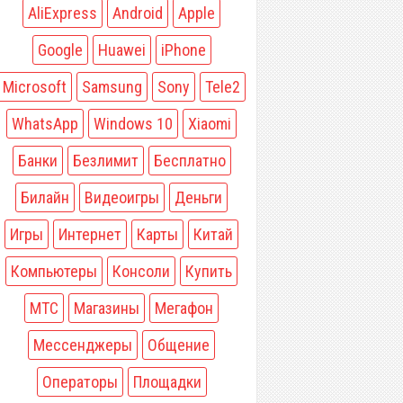
AliExpress
Android
Apple
Google
Huawei
iPhone
Microsoft
Samsung
Sony
Tele2
WhatsApp
Windows 10
Xiaomi
Банки
Безлимит
Бесплатно
Билайн
Видеоигры
Деньги
Игры
Интернет
Карты
Китай
Компьютеры
Консоли
Купить
МТС
Магазины
Мегафон
Мессенджеры
Общение
Операторы
Площадки