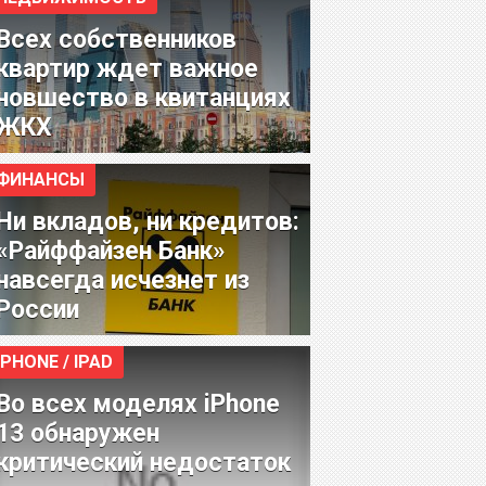
Всех собственников
квартир ждет важное
новшество в квитанциях
ЖКХ
ФИНАНСЫ
Ни вкладов, ни кредитов:
«Райффайзен Банк»
навсегда исчезнет из
России
IPHONE / IPAD
Во всех моделях iPhone
13 обнаружен
критический недостаток