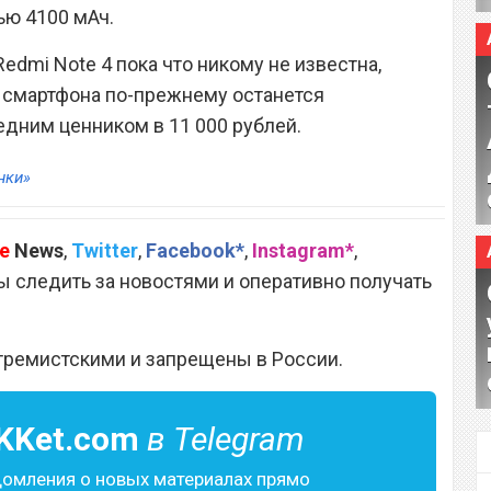
ью 4100 мАч.
Redmi Note 4 пока что никому не известна,
т смартфона по-прежнему останется
дним ценником в 11 000 рублей.
нки»
e
News
,
Twitter
,
Facebook*
,
Instagram*
,
 следить за новостями и оперативно получать
тремистскими и запрещены в России.
KKet.com
в Telegram
домления о новых материалах прямо