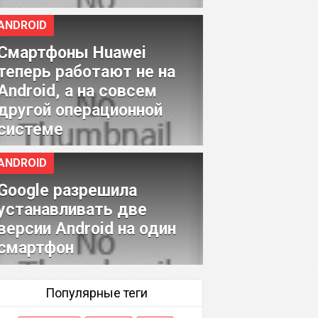
ANDROID
Смартфоны Huawei
теперь работают не на
Android, а на совсем
другой операционной
системе
ANDROID
Google разрешила
устанавливать две
версии Android на один
смартфон
Популярные теги