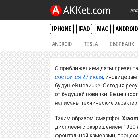
And
IPHONE
IPAD
MAC
ANDROID
ANDROID
TESLA
СБЕРБАНК
ANDROID
С приближением даты презентац
Точные техничес
состоится 27 июля
, инсайдерам
Xiaomi Redmi Not
будущей новинке. Сегодня рес
от будущей новинки. Ее ценност
написаны технические характер
Таким образом, смартфон
Xiaom
дисплеем с разрешением 1920 н
фронтальной камерами, процесс