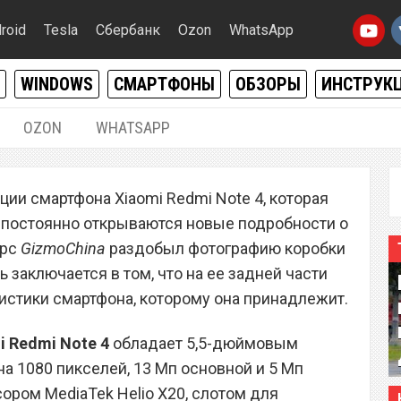
roid
Tesla
Сбербанк
Ozon
WhatsApp
WINDOWS
СМАРТФОНЫ
ОБЗОРЫ
ИНСТРУК
OZON
WHATSAPP
18.07.2016
|
0
ии смартфона Xiaomi Redmi Note 4, которая
кие характеристики
 постоянно открываются новые подробности о
e 4
урс
GizmoChina
раздобыл фотографию коробки
ь заключается в том, что на ее задней части
истики смартфона, которому она принадлежит.
i Redmi Note 4
обладает 5,5-дюймовым
а 1080 пикселей, 13 Мп основной и 5 Мп
ором MediaTek Helio X20, слотом для