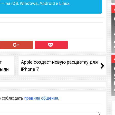
— на iOS, Windows, Android и Linux.
т
Apple создаст новую расцветку для
пыли
iPhone 7
е соблюдать
правила общения
.