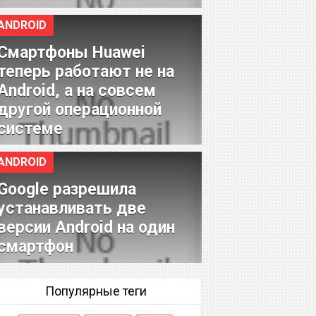
ANDROID
Смартфоны Huawei
теперь работают не на
Android, а на совсем
другой операционной
системе
ANDROID
Google разрешила
устанавливать две
версии Android на один
смартфон
Популярные теги