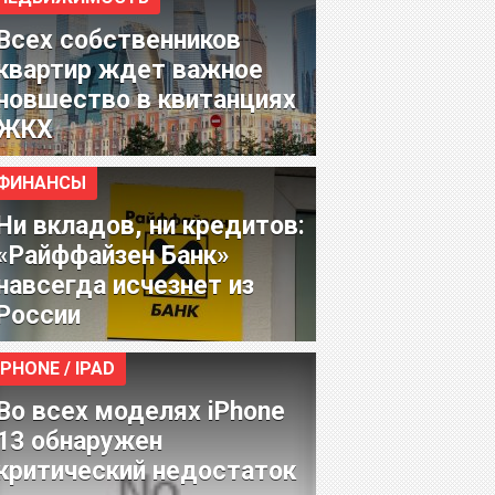
Всех собственников
квартир ждет важное
новшество в квитанциях
ЖКХ
ФИНАНСЫ
Ни вкладов, ни кредитов:
«Райффайзен Банк»
навсегда исчезнет из
России
IPHONE / IPAD
Во всех моделях iPhone
13 обнаружен
критический недостаток