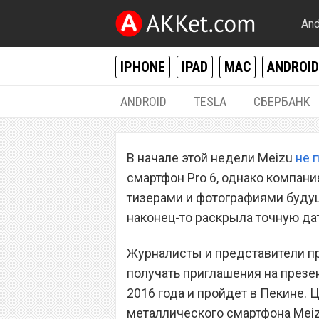
And
IPHONE
IPAD
MAC
ANDROID
ANDROID
TESLA
СБЕРБАНК
ANDROID
В начале этой недели Meizu
не 
Презентация Mei
смартфон Pro 6, однако компан
апреля
тизерами и фотографиями будущ
наконец-то раскрыла точную да
Журналисты и представители пр
получать приглашения на презен
2016 года и пройдет в Пекине. 
металлического смартфона Meizu