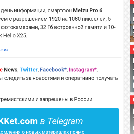
 день информации, смартфон
Meizu Pro 6
м с разрешением 1920 на 1080 пикселей, 5
фотокамерами, 32 Гб встроенной памяти и 10-
Helio X25.
нки»
e
News
,
Twitter
,
Facebook*
,
Instagram*
,
 следить за новостями и оперативно получать
тремистскими и запрещены в России.
KKet.com
в Telegram
домления о новых материалах прямо