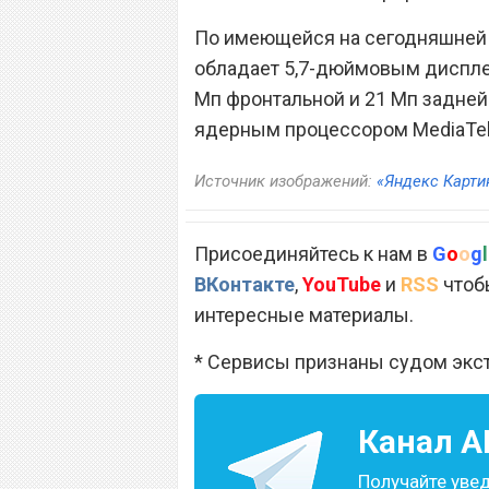
По имеющейся на сегодняшней
обладает 5,7-дюймовым дисплее
Мп фронтальной и 21 Мп задней 
ядерным процессором MediaTek 
Источник изображений:
«Яндекс Карти
Присоединяйтесь к нам в
G
o
o
g
l
ВКонтакте
,
YouTube
и
RSS
чтобы
интересные материалы.
* Сервисы признаны судом экс
Канал
A
Получайте уве