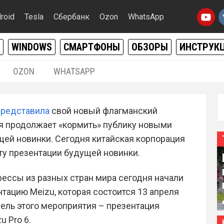
roid
Tesla
Сбербанк
Ozon
WhatsApp
WINDOWS
СМАРТФОНЫ
ОБЗОРЫ
ИНСТРУК
OZON
WHATSAPP
09.04.2016
|
0
представила
свой новый флагманский
zu Pro 6 состоится 13
ия продолжает «кормить» публику новыми
ей новинки. Сегодня китайская корпорация
ту презентации будущей новинки.
ессы из разных стран мира сегодня начали
тацию Meizu, которая состоится 13 апреля
Цель этого мероприятия – презентация
 Pro 6.