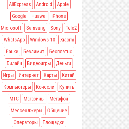
AliExpress
Android
Apple
Google
Huawei
iPhone
Microsoft
Samsung
Sony
Tele2
WhatsApp
Windows 10
Xiaomi
Банки
Безлимит
Бесплатно
Билайн
Видеоигры
Деньги
Игры
Интернет
Карты
Китай
Компьютеры
Консоли
Купить
МТС
Магазины
Мегафон
Мессенджеры
Общение
Операторы
Площадки