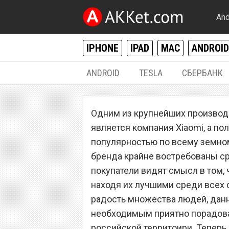
And
IPHONE
IPAD
MAC
ANDROID
ANDROID
TESLA
СБЕРБАНК
ANDROID
Одним из крупнейших производ
Xiaomi начала б
является компания Xiaomi, а по
смартфоны на л
популярностью по всему земному
бренда крайне востребованы сре
покупатели видят смысл в том, 
находя их лучшими среди всех 
радость множества людей, дан
необходимым приятно порадова
российской территоири. Тепер