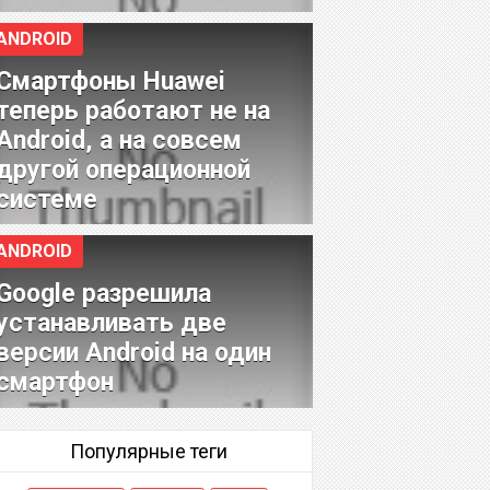
ANDROID
Смартфоны Huawei
теперь работают не на
Android, а на совсем
другой операционной
системе
ANDROID
Google разрешила
устанавливать две
версии Android на один
смартфон
Популярные теги