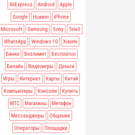
AliExpress
Android
Apple
Google
Huawei
iPhone
Microsoft
Samsung
Sony
Tele2
WhatsApp
Windows 10
Xiaomi
Банки
Безлимит
Бесплатно
Билайн
Видеоигры
Деньги
Игры
Интернет
Карты
Китай
Компьютеры
Консоли
Купить
МТС
Магазины
Мегафон
Мессенджеры
Общение
Операторы
Площадки