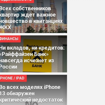
Всех собственников
квартир ждет важное
новшество в квитанциях
ЖКХ
ФИНАНСЫ
Ни вкладов, ни кредитов:
«Райффайзен Банк»
навсегда исчезнет из
России
IPHONE / IPAD
Во всех моделях iPhone
13 обнаружен
критический недостаток