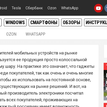
roid
Tesla
Сбербанк
Ozon
WhatsApp
WINDOWS
СМАРТФОНЫ
ОБЗОРЫ
ИНСТРУК
OZON
WHATSAPP
07.04.2022
|
10
ителей мобильных устройств на рынке
есплатно менять старые
льзуется ее продукция просто колоссальной
юбые новые модели
 шару. На практике это означает, что гаджеты
ди покупателей, так как очень и очень многие
чтобы их использовать на постоянной основе,
существующих на рынке решений. И вот, на
ный производитель электроники посчитал
ть всех покупателей, проживающих на
ь каждый россиянин имеет возможность