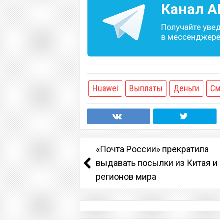
Канал
A
Получайте уве
в мессенджере 
Huawei
Выплаты
Деньги
См
«Почта России» прекратила
выдавать посылки из Китая и
регионов мира