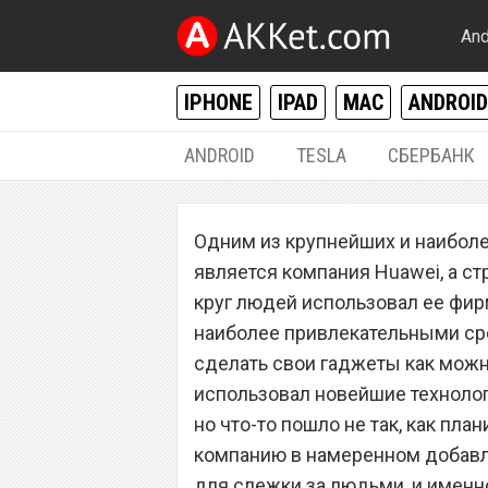
And
IPHONE
IPAD
MAC
ANDROID
ANDROID
TESLA
СБЕРБАНК
ANDROID
Одним из крупнейших и наибол
Huawei выплатил
является компания Huawei, а ст
владельцам смар
круг людей использовал ее фи
наиболее привлекательными ср
выплату
сделать свои гаджеты как можн
использовал новейшие техноло
но что-то пошло не так, как пл
компанию в намеренном добавл
для слежки за людьми, и именн