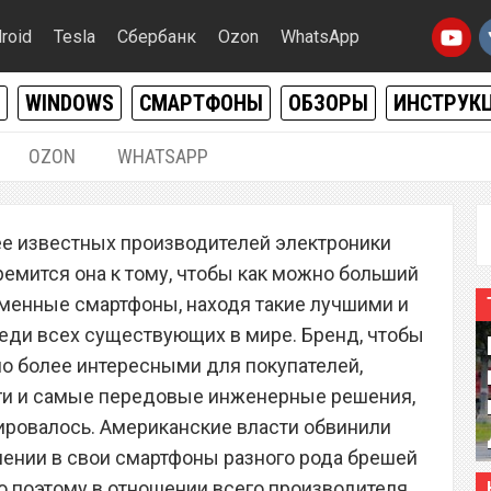
roid
Tesla
Сбербанк
Ozon
WhatsApp
WINDOWS
СМАРТФОНЫ
ОБЗОРЫ
ИНСТРУК
OZON
WHATSAPP
30.03.2021
|
0
ее известных производителей электроники
а деньги всем
ремится она к тому, чтобы как можно больший
тфонов. Как получить
рменные смартфоны, находя такие лучшими и
еди всех существующих в мире. Бренд, чтобы
о более интересными для покупателей,
ги и самые передовые инженерные решения,
анировалось. Американские власти обвинили
ении в свои смартфоны разного рода брешей
о поэтому в отношении всего производителя