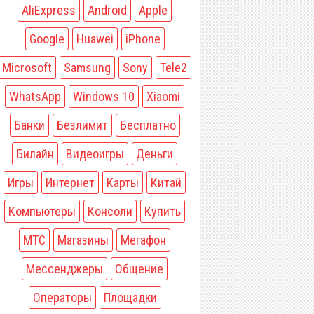
AliExpress
Android
Apple
Google
Huawei
iPhone
Microsoft
Samsung
Sony
Tele2
WhatsApp
Windows 10
Xiaomi
Банки
Безлимит
Бесплатно
Билайн
Видеоигры
Деньги
Игры
Интернет
Карты
Китай
Компьютеры
Консоли
Купить
МТС
Магазины
Мегафон
Мессенджеры
Общение
Операторы
Площадки