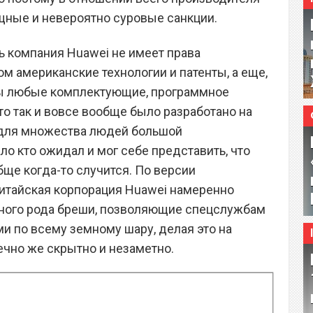
щные и невероятно суровые санкции.
ь компания Huawei не имеет права
м американские технологии и патенты, а еще,
пны любые комплектующие, программное
то так и вовсе вообще было разработано на
о для множества людей большой
о кто ожидал и мог себе представить, что
бще когда-то случится. По версии
китайская корпорация Huawei намеренно
зного рода бреши, позволяющие спецслужбам
и по всему земному шару, делая это на
ечно же скрытно и незаметно.