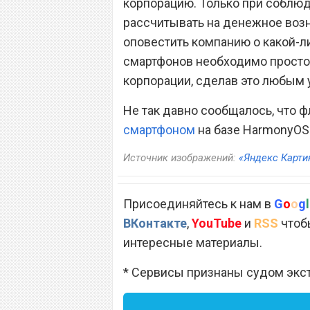
корпорацию. Только при соблюд
рассчитывать на денежное воз
оповестить компанию о какой-
смартфонов необходимо просто
корпорации, сделав это любым
Не так давно сообщалось, что 
смартфоном
на базе HarmonyOS
Источник изображений:
«Яндекс Карти
Присоединяйтесь к нам в
G
o
o
g
l
ВКонтакте
,
YouTube
и
RSS
чтобы
интересные материалы.
* Сервисы признаны судом экс