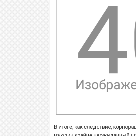
В итоге, как следствие, корпор
на один крайне неожиданный ша