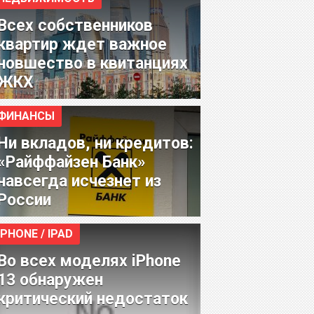
Всех собственников
квартир ждет важное
новшество в квитанциях
ЖКХ
ФИНАНСЫ
Ни вкладов, ни кредитов:
«Райффайзен Банк»
навсегда исчезнет из
России
IPHONE / IPAD
Во всех моделях iPhone
13 обнаружен
критический недостаток