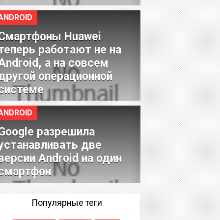
ANDROID
Смартфоны Huawei
теперь работают не на
Android, а на совсем
другой операционной
системе
ANDROID
Google разрешила
устанавливать две
версии Android на один
смартфон
Популярные теги