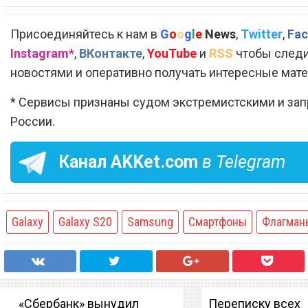
Присоединяйтесь к нам в
G
o
o
g
l
e
News
,
Twitter
,
Fac
Instagram*
,
ВКонтакте
,
YouTube
и
RSS
чтобы следи
новостями и оперативно получать интересные мат
* Сервисы признаны судом экстремистскими и за
России.
Канал
AKKet.com
в Telegram
Galaxy
Galaxy S20
Samsung
Смартфоны
Флагман
«Сбербанк» вынудил
Переписку всех