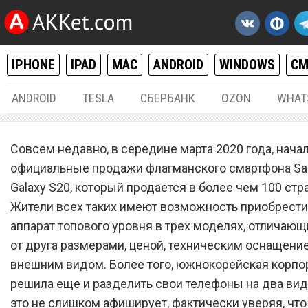
IPHONE
IPAD
MAC
ANDROID
WINDOWS
С
ANDROID
TESLA
СБЕРБАНК
OZON
WHAT
ANDROID
21.
Совсем недавно, в середине марта 2020 года, нача
Покупатели в ужасе от S
официальные продажи флагманского смартфона S
Galaxy S20, который продается в более чем 100 стр
Galaxy S20
Жители всех таких имеют возможность приобрести
аппарат топового уровня в трех моделях, отличающ
от друга размерами, ценой, техническим оснащени
внешним видом. Более того, южнокорейская корпо
решила еще и разделить свои телефоны на два вида
это не слишком афиширует, фактически уверяя, что