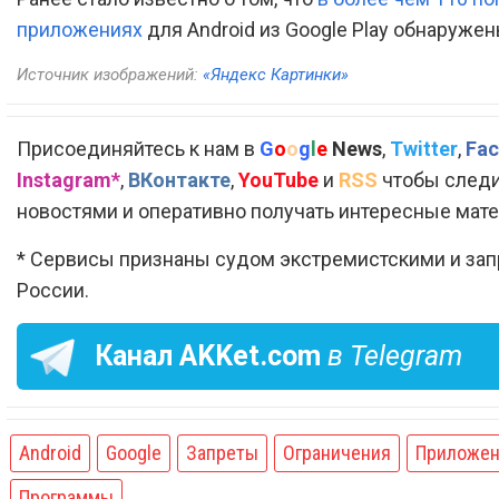
приложениях
для Android из Google Play обнаруже
Источник изображений:
«Яндекс Картинки»
Присоединяйтесь к нам в
G
o
o
g
l
e
News
,
Twitter
,
Fac
Instagram*
,
ВКонтакте
,
YouTube
и
RSS
чтобы следи
новостями и оперативно получать интересные мат
* Сервисы признаны судом экстремистскими и за
России.
Канал
AKKet.com
в Telegram
Android
Google
Запреты
Ограничения
Приложен
Программы