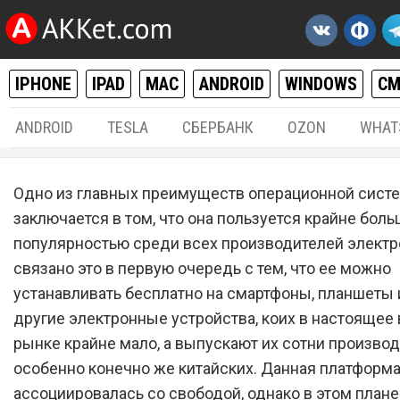
IPHONE
IPAD
MAC
ANDROID
WINDOWS
С
ANDROID
TESLA
СБЕРБАНК
OZON
WHAT
ANDROID
28.
Одно из главных преимуществ операционной систе
Google запретила десятки
заключается в том, что она пользуется крайне бол
популярностью среди всех производителей электро
распространенных прило
связано это в первую очередь с тем, что ее можно
для Android
устанавливать бесплатно на смартфоны, планшеты 
другие электронные устройства, коих в настоящее
рынке крайне мало, а выпускают их сотни производ
особенно конечно же китайских. Данная платформа
ассоциировалась со свободой, однако в этом плане