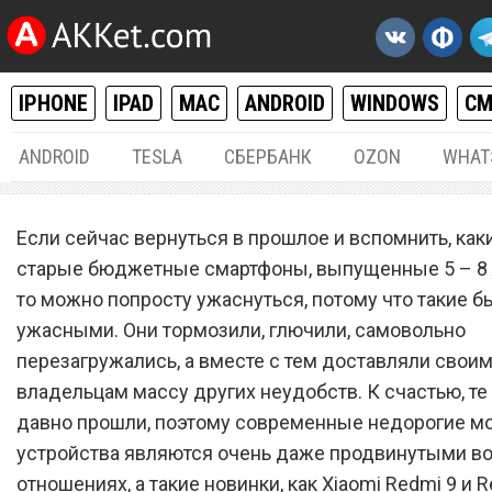
IPHONE
IPAD
MAC
ANDROID
WINDOWS
С
ANDROID
TESLA
СБЕРБАНК
OZON
WHAT
ANDROID
27.
Если сейчас вернуться в прошлое и вспомнить, ка
Xiaomi Redmi 9 и Redmi Not
старые бюджетные смартфоны, выпущенные 5 – 8 л
то можно попросту ужаснуться, потому что такие б
повергли покупателей в ш
ужасными. Они тормозили, глючили, самовольно
перезагружались, а вместе с тем доставляли свои
владельцам массу других неудобств. К счастью, те
давно прошли, поэтому современные недорогие м
устройства являются очень даже продвинутыми во
отношениях, а такие новинки, как Xiaomi Redmi 9 и R