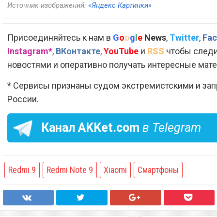
Источник изображений:
«Яндекс Картинки»
Присоединяйтесь к нам в
G
o
o
g
l
e
News
,
Twitter
,
Fac
Instagram*
,
ВКонтакте
,
YouTube
и
RSS
чтобы следи
новостями и оперативно получать интересные мат
* Сервисы признаны судом экстремистскими и за
России.
Канал
AKKet.com
в Telegram
Redmi 9
Redmi Note 9
Xiaomi
Смартфоны