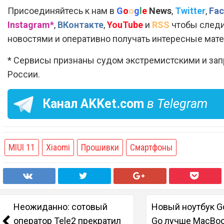
Присоединяйтесь к нам в
G
o
o
g
l
e
News
,
Twitter
,
Fac
Instagram*
,
ВКонтакте
,
YouTube
и
RSS
чтобы следи
новостями и оперативно получать интересные мат
* Сервисы признаны судом экстремистскими и за
России.
Канал
AKKet.com
в Telegram
MIUI 11
Xiaomi
Прошивки
Смартфоны
Неожиданно: сотовый
Новый ноутбук Go
оператор Tele2 прекратил
Go лучше MacBoo