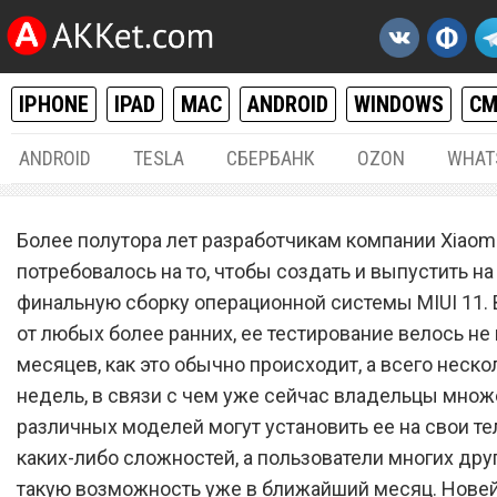
IPHONE
IPAD
MAC
ANDROID
WINDOWS
С
ANDROID
TESLA
СБЕРБАНК
OZON
WHAT
ANDROID
13.
Более полутора лет разработчикам компании Xiaom
Xiaomi выпустила прошив
потребовалось на то, чтобы создать и выпустить н
финальную сборку операционной системы MIUI 11. 
MIUI 11 для 20 моделей
от любых более ранних, ее тестирование велось не
смартфонов
месяцев, как это обычно происходит, а всего неско
недель, в связи с чем уже сейчас владельцы множ
различных моделей могут установить ее на свои т
каких-либо сложностей, а пользователи многих дру
такую возможность уже в ближайший месяц. Нове