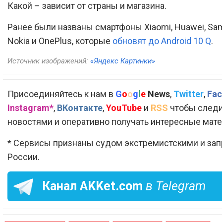
Какой – зависит от страны и магазина.
Ранее были названы смартфоны Xiaomi, Huawei, Sa
Nokia и OnePlus, которые
обновят до Android 10 Q
.
Источник изображений:
«Яндекс Картинки»
Присоединяйтесь к нам в
G
o
o
g
l
e
News
,
Twitter
,
Fac
Instagram*
,
ВКонтакте
,
YouTube
и
RSS
чтобы следи
новостями и оперативно получать интересные мат
* Сервисы признаны судом экстремистскими и за
России.
Канал
AKKet.com
в Telegram