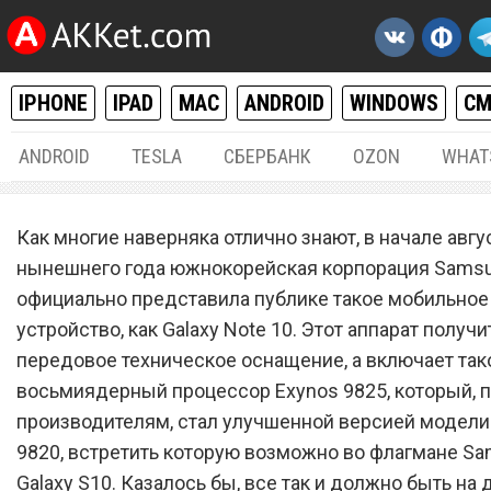
IPHONE
IPAD
MAC
ANDROID
WINDOWS
С
ANDROID
TESLA
СБЕРБАНК
OZON
WHAT
ANDROID
19.
Как многие наверняка отлично знают, в начале авгу
Samsung Galaxy Note 10
нынешнего года южнокорейская корпорация Sams
официально представила публике такое мобильное
разочаровал покупателей
устройство, как Galaxy Note 10. Этот аппарат получи
передовое техническое оснащение, а включает так
восьмиядерный процессор Exynos 9825, который, 
производителям, стал улучшенной версией модели
9820, встретить которую возможно во флагмане S
Galaxy S10. Казалось бы, все так и должно быть на 