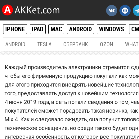
IPHONE
IPAD
MAC
ANDROID
WINDOWS
С
ANDROID
TESLA
СБЕРБАНК
OZON
WHAT
ANDROID
04.
Каждый производитель электроники стремится сде
Xiaomi Mi Mix 4 поверг все
чтобы его фирменную продукцию покупали как мож
для этого приходится внедрять новейшие технологи
покупателей в полный шо
того, предоставлять доступ к новейшим технология
4 июня 2019 года, в сеть попали сведения о том, че
покупателей сможет порадовать такая новинка, как 
Mix 4. Как и следовало ожидать, она получит топов
техническое оснащение, но среди такого будет одн
интересная особенность, от которой все покупател