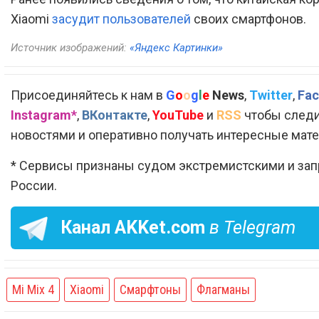
Xiaomi
засудит пользователей
своих смартфонов.
Источник изображений:
«Яндекс Картинки»
Присоединяйтесь к нам в
G
o
o
g
l
e
News
,
Twitter
,
Fac
Instagram*
,
ВКонтакте
,
YouTube
и
RSS
чтобы следи
новостями и оперативно получать интересные мат
* Сервисы признаны судом экстремистскими и за
России.
Канал
AKKet.com
в Telegram
Mi Mix 4
Xiaomi
Смарфтоны
Флагманы