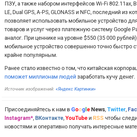
ПЗУ, а также набором интерфейсов Wi-Fi 802.11ax, Bl
LE, Dual GPS, A-PS, GLONASS и NFC, последний из к
позволяет использовать мобильное устройство дл
товаров и услуг через платежную систему Google P
аналог. При ценнике на уровне $550 (35 000 рублей)
мобильное устройство совершенно точно быстро с
крайне популярным.
Ранее стало известно о том, что китайская корпора
поможет миллионам людей
заработать кучу денег.
Источник изображений:
«Яндекс Картинки»
Присоединяйтесь к нам в
G
o
o
g
l
e
News
,
Twitter
,
Fac
Instagram*
,
ВКонтакте
,
YouTube
и
RSS
чтобы следи
новостями и оперативно получать интересные мат