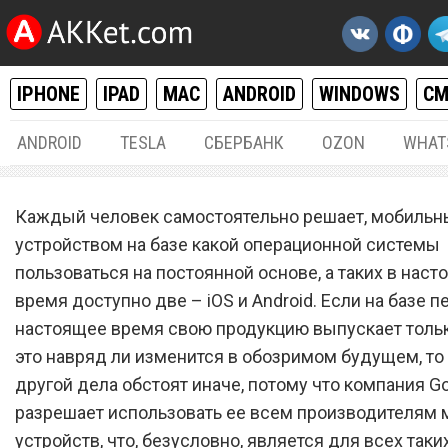
IPHONE
IPAD
MAC
ANDROID
WINDOWS
С
ANDROID
TESLA
СБЕРБАНК
OZON
WHAT
ANDROID
20.
Каждый человек самостоятельно решает, мобиль
Xiaomi Mi 10 – это самый
устройством на базе какой операционной системы
пользоваться на постоянной основе, а таких в нас
лучший в мире смартфон 
время доступно две – iOS и Android. Если на базе п
Android, и вот почему
настоящее время свою продукцию выпускает только
это навряд ли изменится в обозримом будущем, то 
другой дела обстоят иначе, потому что компания G
разрешает использовать ее всем производителям
устройств, что, безусловно, является для всех так