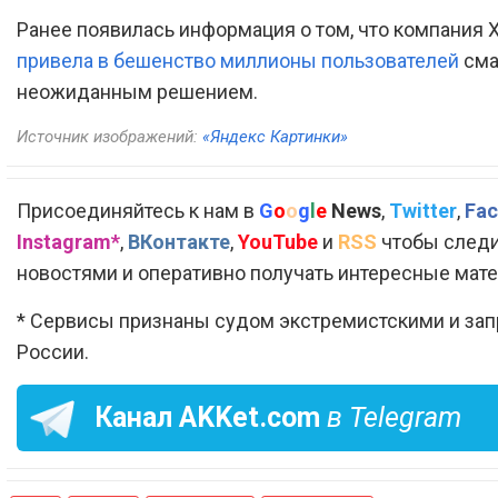
Ранее появилась информация о том, что компания X
привела в бешенство миллионы пользователей
сма
неожиданным решением.
Источник изображений:
«Яндекс Картинки»
Присоединяйтесь к нам в
G
o
o
g
l
e
News
,
Twitter
,
Fac
Instagram*
,
ВКонтакте
,
YouTube
и
RSS
чтобы следи
новостями и оперативно получать интересные мат
* Сервисы признаны судом экстремистскими и за
России.
Канал
AKKet.com
в Telegram