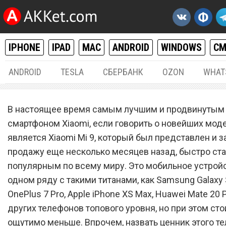
IPHONE
IPAD
MAC
ANDROID
WINDOWS
С
ANDROID
TESLA
СБЕРБАНК
OZON
WHAT
ANDROID
16.
В настоящее время самым лучшим и продвинутым
Xiaomi сильно обрушила ц
смартфоном Xiaomi, если говорить о новейших моде
является Xiaomi Mi 9, который был представлен и 
на Xiaomi Mi 9
продажу еще несколько месяцев назад, быстро ст
популярным по всему миру. Это мобильное устройс
одном ряду с такими титанами, как Samsung Galaxy 
OnePlus 7 Pro, Apple iPhone XS Max, Huawei Mate 20 
других телефонов топового уровня, но при этом сто
ощутимо меньше. Впрочем, назвать ценник этого т