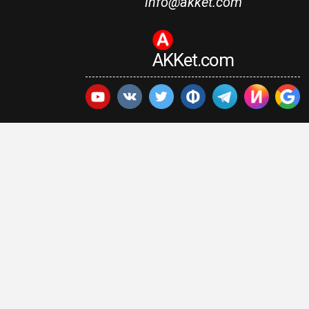
info@akket.com
AKKet.com