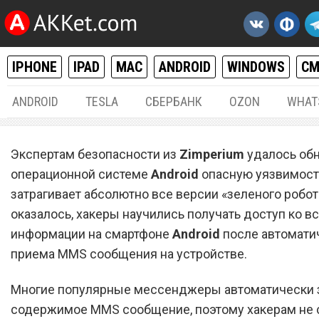
IPHONE
IPAD
MAC
ANDROID
WINDOWS
С
ANDROID
TESLA
СБЕРБАНК
OZON
WHAT
ANDROID
28.
Экспертам безопасности из
Zimperium
удалось обн
Хакеры научились получа
операционной системе
Android
опасную уязвимость
затрагивает абсолютно все версии «зеленого робот
доступ над Android через
оказалось, хакеры научились получать доступ ко в
информации на смартфоне
Android
после автомати
приема MMS сообщения на устройстве.
Многие популярные мессенджеры автоматически 
содержимое MMS сообщение, поэтому хакерам не 