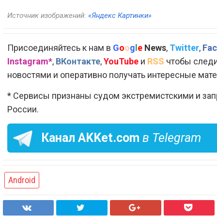
Источник изображений:
«Яндекс Картинки»
Присоединяйтесь к нам в
G
o
o
g
l
e
News
,
Twitter
,
Fac
Instagram*
,
ВКонтакте
,
YouTube
и
RSS
чтобы следи
новостями и оперативно получать интересные мат
* Сервисы признаны судом экстремистскими и за
России.
Канал
AKKet.com
в Telegram
Android