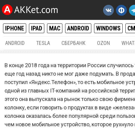
IPHONE
IPAD
MAC
ANDROID
WINDOWS
С
ANDROID
TESLA
СБЕРБАНК
OZON
WHAT
ANDROID
19.
В конце 2018 года на территории России случилось 
«Яндекс.Телефон» рухнул 
еще год назад никто не мог даже подумать. В прод
поступил «Яндекс.Телефон», то есть мобильное уст
на фоне провальных прод
одной из главных IT-компаний на российской терри
этого она выпускала на рынок только свою фирме
колонку, если говорить о продуктах в виде «железа
колонка оказалась более популярной среди пользо
чем новое мобильное устройство, которое рухнуло 