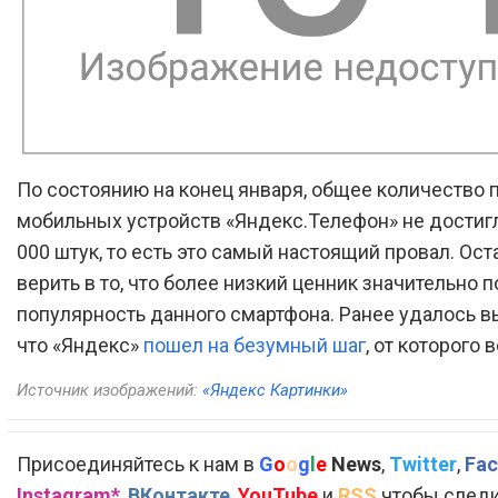
По состоянию на конец января, общее количество
мобильных устройств «Яндекс.Телефон» не достиг
000 штук, то есть это самый настоящий провал. Ост
верить в то, что более низкий ценник значительно 
популярность данного смартфона. Ранее удалось в
что «Яндекс»
пошел на безумный шаг
, от которого 
Источник изображений:
«Яндекс Картинки»
Присоединяйтесь к нам в
G
o
o
g
l
e
News
,
Twitter
,
Fac
Instagram*
,
ВКонтакте
,
YouTube
и
RSS
чтобы следи