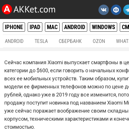
IPHONE
IPAD
MAC
ANDROID
WINDOWS
С
ANDROID
TESLA
СБЕРБАНК
OZON
WHAT
ANDROID
06.
Сейчас компания Xiaomi выпускает смартфоны в ц
Складной Xiaomi Mi Flex
категории до $600, если говорить о начальных кон
всех ее мобильных устройств. Таким образом, купи
поражает воображение:
модели ее фирменных телефонов можно по цене до
характеристики и цена
рублей, однако уже в 2019 году все изменится, пото
продажу поступит новинка под названием Xiaomi Mi 
уже сейчас поражает воображение своим складн
корпусом, техническими характеристиками и конеч
стоимостью.