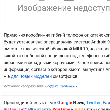
Прямо «из коробки» на гибкий телефон от китайско
будет установлена операционная система Android 9.
вместе с графической оболочкой MIUI 10, но, скорее
какой-то особенной специально под телефоны с ги
экранами и складными корпусами. Ранее появилас
информация, согласно которой Xiaomi выпустила An
Pie
для новых моделей
смартфонов.
Источник изображений:
«Яндекс Картинки»
Присоединяйтесь к нам в
G
o
o
g
l
e
News
,
Twitter
,
Fac
Instagram*
,
ВКонтакте
,
YouTube
и
RSS
чтобы следи