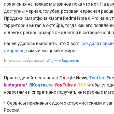
появления на полках магазинов пока что нет. На вы
доступны черная, голубая, розовая и красная расцв
Продажи смартфона Xiaomi Redmi Note 6 Pro начнут
территории Китая в октябре, тогда как его появлен
и других регионах мира ожидается в октябре-ноябр
Ранее удалось выяснить, что Xiaomi
создала новый
смартфон
, самый мощный в мире.
Источник изображений:
«Яндекс Картинки»
Присоединяйтесь к нам в
G
o
o
g
l
e
News
,
Twitter
,
Fac
Instagram*
,
ВКонтакте
,
YouTube
и
RSS
чтобы следи
новостями и оперативно получать интересные мат
* Сервисы признаны судом экстремистскими и за
России.