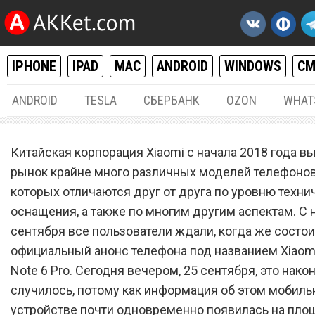
IPHONE
IPAD
MAC
ANDROID
WINDOWS
С
ANDROID
TESLA
СБЕРБАНК
OZON
WHAT
ANDROID
25.
Китайская корпорация Xiaomi с начала 2018 года в
Анонс Xiaomi Redmi Note 6 
рынок крайне много различных моделей телефонов,
которых отличаются друг от друга по уровню техни
технические характеристи
оснащения, а также по многим другим аспектам. С 
расцветки и цены
сентября все пользователи ждали, когда же состои
официальный анонс телефона под названием Xiaom
Note 6 Pro. Сегодня вечером, 25 сентября, это нако
случилось, потому как информация об этом мобил
устройстве почти одновременно появилась на пло