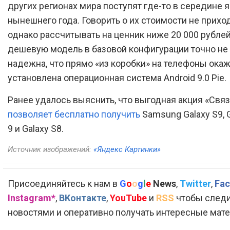
других регионах мира поступят где-то в середине 
нынешнего года. Говорить о их стоимости не приход
однако рассчитывать на ценник ниже 20 000 рубле
дешевую модель в базовой конфигурации точно не 
надежна, что прямо «из коробки» на телефоны ока
установлена операционная система Android 9.0 Pie.
Ранее удалось выяснить, что выгодная акция «Связ
позволяет бесплатно получить
Samsung Galaxy S9, 
9 и Galaxy S8.
Источник изображений:
«Яндекс Картинки»
Присоединяйтесь к нам в
G
o
o
g
l
e
News
,
Twitter
,
Fac
Instagram*
,
ВКонтакте
,
YouTube
и
RSS
чтобы следи
новостями и оперативно получать интересные мат