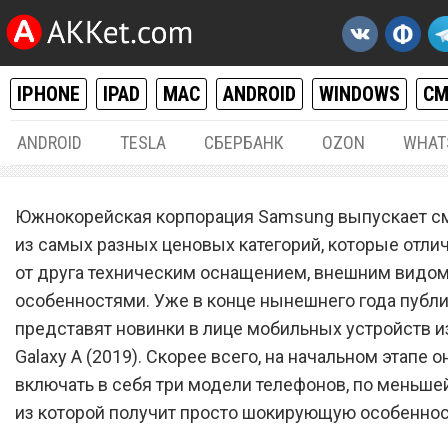
IPHONE
IPAD
MAC
ANDROID
WINDOWS
С
ANDROID
TESLA
СБЕРБАНК
OZON
WHAT
ANDROID
05.
Южнокорейская корпорация Samsung выпускает с
Новые смартфоны Samsun
из самых разных ценовых категорий, которые отли
от друга техническим оснащением, внешним видом
линейки Galaxy A получил
особенностями. Уже в конце нынешнего года публ
шокирующую особенност
представят новинки в лице мобильных устройств и
Galaxy A (2019). Скорее всего, на начальном этапе о
включать в себя три модели телефонов, по меньше
из которой получит просто шокирующую особеннос