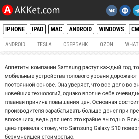
IPHONE
IPAD
MAC
ANDROID
WINDOWS
С
ANDROID
TESLA
СБЕРБАНК
OZON
WHAT
ANDROID
26.
Аппетиты компании Samsung растут каждый год, то
Samsung Galaxy S10 повер
мобильные устройства топового уровня дорожают 
постоянной основе. Она уверяет, что все дело во 
в шок безумнейшей ценой
новейших технологий, однако вполне себе очевидно,
главная причина повышения цен. Основная состоит
производителя зарабатывать больше денег при пр
вложениях, ведь для него это крайне выгодно. Все 
цен» привела к тому, что Samsung Galaxy S10 повер
безумнейшей стоимостью.