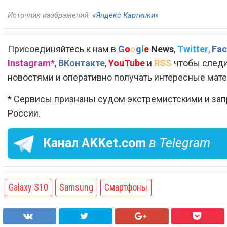
Источник изображений:
«Яндекс Картинки»
Присоединяйтесь к нам в
G
o
o
g
l
e
News
,
Twitter
,
Fac
Instagram*
,
ВКонтакте
,
YouTube
и
RSS
чтобы следи
новостями и оперативно получать интересные мат
* Сервисы признаны судом экстремистскими и за
России.
Канал
AKKet.com
в Telegram
Galaxy S10
Samsung
Смартфоны