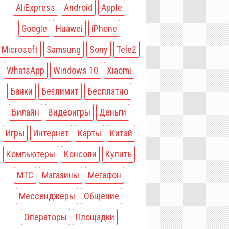
AliExpress
Android
Apple
Google
Huawei
iPhone
Microsoft
Samsung
Sony
Tele2
WhatsApp
Windows 10
Xiaomi
Банки
Безлимит
Бесплатно
Билайн
Видеоигры
Деньги
Игры
Интернет
Карты
Китай
Компьютеры
Консоли
Купить
МТС
Магазины
Мегафон
Мессенджеры
Общение
Операторы
Площадки