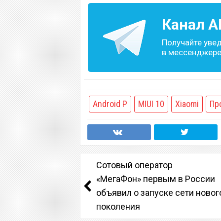
Канал
A
Получайте уве
в мессенджере 
Android P
MIUI 10
Xiaomi
Пр
Сотовый оператор
«МегаФон» первым в России
объявил о запуске сети новог
поколения