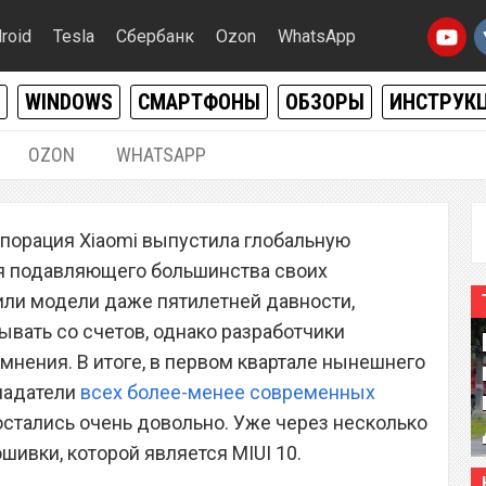
roid
Tesla
Сбербанк
Ozon
WhatsApp
WINDOWS
СМАРТФОНЫ
ОБЗОРЫ
ИНСТРУК
OZON
WHATSAPP
28.05.2018
|
0
рпорация Xiaomi выпустила глобальную
смартфоны, которые
ля подавляющего большинства своих
ятся до MIUI 10
или модели даже пятилетней давности,
вать со счетов, однако разработчики
мнения. В итоге, в первом квартале нынешнего
ладатели
всех более-менее современных
 остались очень довольно. Уже через несколько
шивки, которой является MIUI 10.