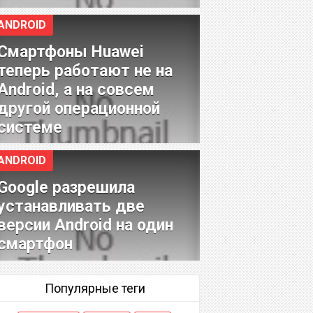
ANDROID
Смартфоны Huawei
теперь работают не на
Android, а на совсем
другой операционной
системе
ANDROID
Google разрешила
устанавливать две
версии Android на один
смартфон
Популярные теги