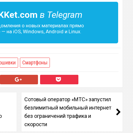
KKet.com
в Telegram
домления о новых материалах прямо
— на iOS, Windows, Android и Linux.
ошивки
Смартфоны
Сотовый оператор «МТС» запустил
безлимитный мобильный интернет
о
без ограничений трафика и
скорости