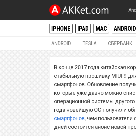
And
IPHONE
IPAD
MAC
ANDROID
ANDROID
TESLA
СБЕРБАНК
ANDROID
В конце 2017 года китайская ко
Xiaomi назвала 
стабильную прошивку MIUI 9 д
никогда не обнов
смартфонов. Обновление получ
которые уже давно можно списы
операционной системы другого 
года новейшую ОС получили об
смартфонов
, чем пользователи
дней состоится анонс новой про