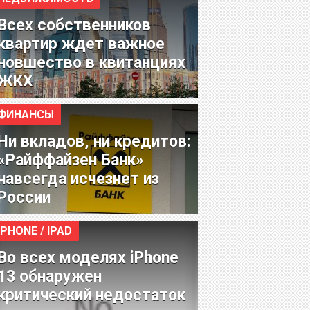
Всех собственников
квартир ждет важное
новшество в квитанциях
ЖКХ
ФИНАНСЫ
Ни вкладов, ни кредитов:
«Райффайзен Банк»
навсегда исчезнет из
России
IPHONE / IPAD
Во всех моделях iPhone
13 обнаружен
критический недостаток