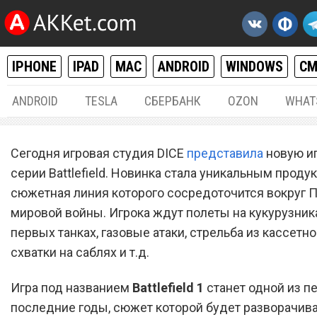
IPHONE
IPAD
MAC
ANDROID
WINDOWS
С
ANDROID
TESLA
СБЕРБАНК
OZON
WHAT
WINDOWS
,
РАЗНОЕ
07.
Сегодня игровая студия DICE
представила
новую иг
DICE представила игру
серии Battlefield. Новинка стала уникальным продук
сюжетная линия которого сосредоточится вокруг 
Battlefield 1
мировой войны. Игрока ждут полеты на кукурузника
первых танках, газовые атаки, стрельба из кассетно
схватки на саблях и т.д.
Игра под названием
Battlefield 1
станет одной из п
последние годы, сюжет которой будет разворачив