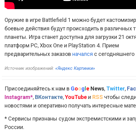
Оружие в игре Battlefield 1 можно будет кастомизир
боевые действия будут происходить в различных т
планеты. Игра станет доступна для загрузки 21 окт
платформ PC, Xbox One и PlayStation 4. Прием
предварительных заказов
начался
с сегодняшнего 
Источник изображений:
«Яндекс Картинки»
Присоединяйтесь к нам в
G
o
o
g
l
e
News
,
Twitter
,
Fac
Instagram*
,
ВКонтакте
,
YouTube
и
RSS
чтобы следи
новостями и оперативно получать интересные мат
* Сервисы признаны судом экстремистскими и за
России.