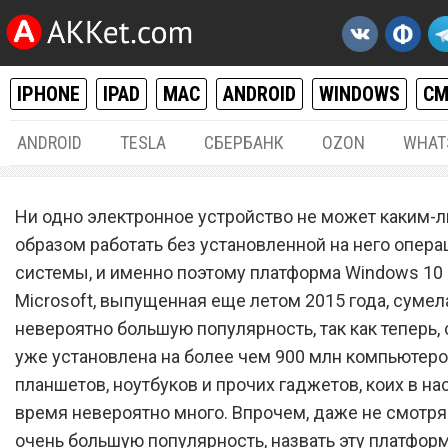
IPHONE
IPAD
MAC
ANDROID
WINDOWS
С
ANDROID
TESLA
СБЕРБАНК
OZON
WHAT
WINDOWS
12.
Ни одно электронное устройство не может каким-
Найден способ увеличить
образом работать без установленной на него опер
системы, и именно поэтому платформа Windows 10 
скорость работы Windows 
Microsoft, выпущенная еще летом 2015 года, сумел
два раза
невероятно большую популярность, так как теперь, 
уже установлена на более чем 900 млн компьютеро
планшетов, ноутбуков и прочих гаджетов, коих в н
время невероятно много. Впрочем, даже не смотря
очень большую популярность, назвать эту платфор