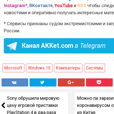
Instagram*
,
ВКонтакте
,
YouTube
и
RSS
чтобы следи
новостями и оперативно получать интересные мат
* Сервисы признаны судом экстремистскими и за
России.
Канал
AKKet.com
в Telegram
Microsoft
Windows 10
Компьютеры
Системы
Sony обрушила мировую
Можно ли зарази
цену игровой приставки
коронавирусом о
PlayStation 4 в два раза
из Китая