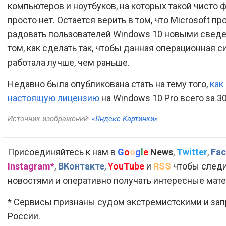
компьютеров и ноутбуков, на которых такой чисто 
просто нет. Остается верить в том, что Microsoft п
радовать пользователей Windows 10 новыми свед
том, как сделать так, чтобы данная операционная с
работала лучше, чем раньше.
Недавно была опубликована стать на тему того,
как
настоящую лицензию
на Windows 10 Pro всего за 3
Источник изображений:
«Яндекс Картинки»
Присоединяйтесь к нам в
G
o
o
g
l
e
News
,
Twitter
,
Fac
Instagram*
,
ВКонтакте
,
YouTube
и
RSS
чтобы следи
новостями и оперативно получать интересные мат
* Сервисы признаны судом экстремистскими и за
России.