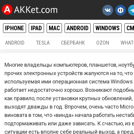
IPHONE
IPAD
MAC
ANDROID
WINDOWS
С
ANDROID
TESLA
СБЕРБАНК
OZON
WHAT
WINDOWS
11.
Многие владельцы компьютеров, планшетов, ноутб
«Скрытая функция» в Win
прочих электронных устройств жалуются на то, что
используемая ими операционная система Windows
10 повышает скорость ра
работает недостаточно хорошо. Возникают подобн
несколько раз
как правило, после установки крупных обновлений, 
выходят дважды в год. Впрочем, очень часто Micro
виновата в том, что «винда» начала работать нестаб
подтормаживать или даже зависать. К счастью, из 
ситуации есть вполне себе реальный выход, а пред