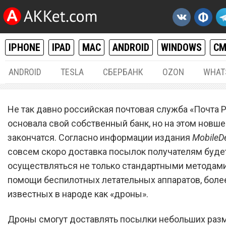
IPHONE
IPAD
MAC
ANDROID
WINDOWS
С
ANDROID
TESLA
СБЕРБАНК
OZON
WHAT
РАЗНОЕ
18.
Не так давно российская почтовая служба «Почта 
«Почта России» выйдет н
основала свой собственный банк, но на этом новше
закончатся. Согласно информации издания
новый уровень и начнет
MobileD
совсем скоро доставка посылок получателям буде
доставлять посылки с
осуществляться не только стандартными методами,
помощью беспилотников
помощи беспилотных летательных аппаратов, боле
известных в народе как «дроны».
Дроны смогут доставлять посылки небольших раз