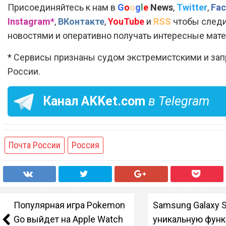
Присоединяйтесь к нам в
G
o
o
g
l
e
News
,
Twitter
,
Fac
Instagram*
,
ВКонтакте
,
YouTube
и
RSS
чтобы следи
новостями и оперативно получать интересные мат
* Сервисы признаны судом экстремистскими и за
России.
Канал
AKKet.com
в Telegram
Почта России
Россия
Популярная игра Pokemon
Samsung Galaxy 
Go выйдет на Apple Watch
уникальную функ