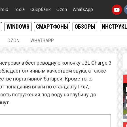
roid
Tesla
Сбербанк
Ozon
WhatsApp
WINDOWS
СМАРТФОНЫ
ОБЗОРЫ
ИНСТРУК
OZON
WHATSAPP
14.06.2016
|
0
сировала беспроводную колонку JBL Charge 3
лонка JBL Charge 3
обладает отличным качеством звука, а также
сии
стве портативной батареи. Кроме того,
 попадания влаги по стандарту IPx7,
ть погружения под воду на глубину до
инут.