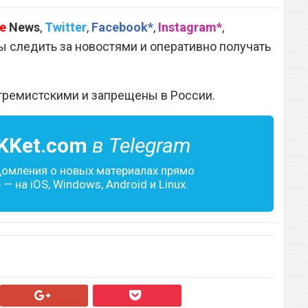
e
News
,
Twitter
,
Facebook*
,
Instagram*
,
 следить за новостями и оперативно получать
тремистскими и запрещены в России.
KKet.com
в Telegram
домления о новых материалах прямо
— на iOS, Windows, Android и Linux.