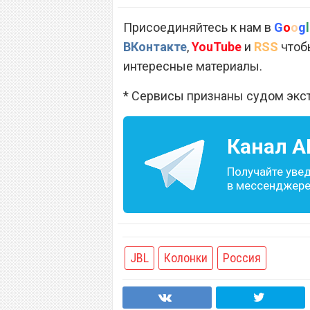
Присоединяйтесь к нам в
G
o
o
g
l
ВКонтакте
,
YouTube
и
RSS
чтобы
интересные материалы.
* Сервисы признаны судом экс
Канал
A
Получайте уве
в мессенджере 
JBL
Колонки
Россия