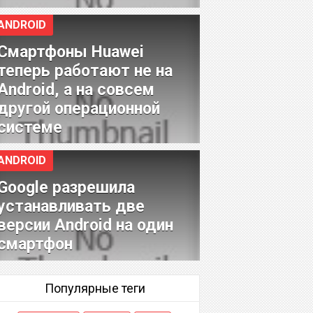
ANDROID
Смартфоны Huawei
теперь работают не на
Android, а на совсем
другой операционной
системе
ANDROID
Google разрешила
устанавливать две
версии Android на один
смартфон
Популярные теги