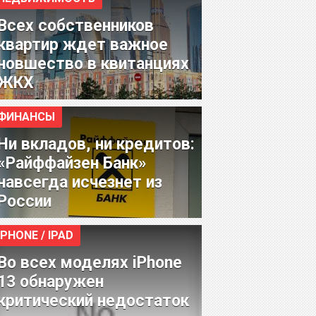
Всех собственников
квартир ждет важное
новшество в квитанциях
ЖКХ
ФИНАНСЫ
Ни вкладов, ни кредитов:
«Райффайзен Банк»
навсегда исчезнет из
России
IPHONE / IPAD
Во всех моделях iPhone
13 обнаружен
критический недостаток