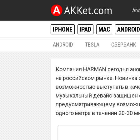
And
IPHONE
IPAD
MAC
ANDROID
ANDROID
TESLA
СБЕРБАНК
РАЗНОЕ
Компания HARMAN сегодня анон
Беспроводная ко
на российском рынке. Новинка 
появилась в Рос
возможностью выступать в каче
музыкальный девайс защищен от
предусматривающему возможнос
одного метра в течении 20-30 м