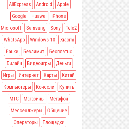
AliExpress
Android
Apple
Google
Huawei
iPhone
Microsoft
Samsung
Sony
Tele2
WhatsApp
Windows 10
Xiaomi
Банки
Безлимит
Бесплатно
Билайн
Видеоигры
Деньги
Игры
Интернет
Карты
Китай
Компьютеры
Консоли
Купить
МТС
Магазины
Мегафон
Мессенджеры
Общение
Операторы
Площадки