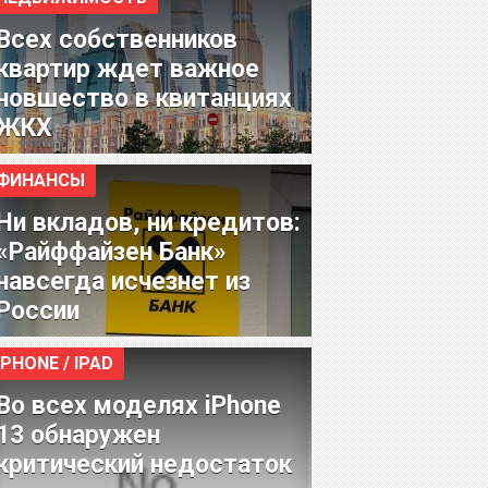
Всех собственников
квартир ждет важное
новшество в квитанциях
ЖКХ
ФИНАНСЫ
Ни вкладов, ни кредитов:
«Райффайзен Банк»
навсегда исчезнет из
России
IPHONE / IPAD
Во всех моделях iPhone
13 обнаружен
критический недостаток