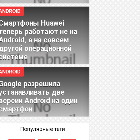
ANDROID
Смартфоны Huawei
теперь работают не на
Android, а на совсем
другой операционной
системе
ANDROID
Google разрешила
устанавливать две
версии Android на один
смартфон
Популярные теги