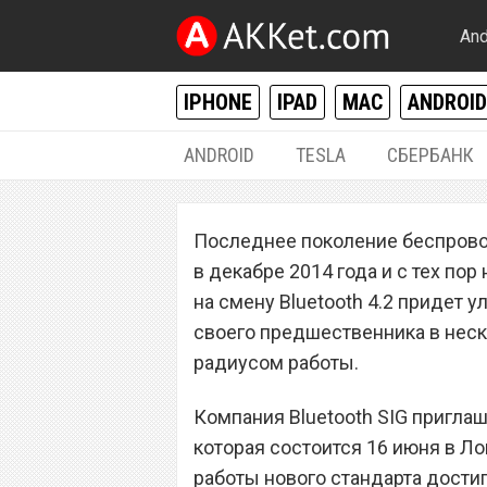
And
IPHONE
IPAD
MAC
ANDROID
ANDROID
TESLA
СБЕРБАНК
РАЗНОЕ
Последнее поколение беспровод
Радиус работы Bl
в декабре 2014 года и с тех по
200 метров
на смену Bluetooth 4.2 придет у
своего предшественника в неск
радиусом работы.
Компания Bluetooth SIG приглаш
которая состоится 16 июня в Л
работы нового стандарта достиг