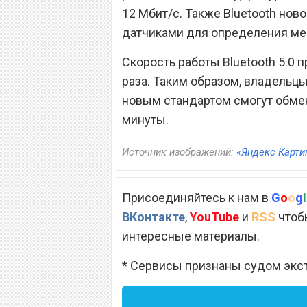
12 Мбит/с. Также Bluetooth но
датчиками для определения ме
Скорость работы Bluetooth 5.0 п
раза. Таким образом, владельц
новым стандартом смогут обме
минуты.
Источник изображений:
«Яндекс Карти
Присоединяйтесь к нам в
G
o
o
g
l
ВКонтакте
,
YouTube
и
RSS
чтобы
интересные материалы.
* Сервисы признаны судом экс