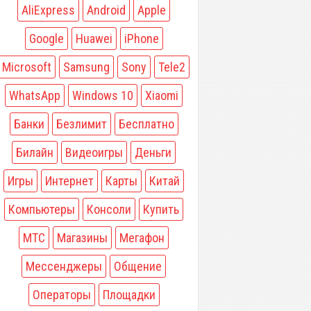
AliExpress
Android
Apple
Google
Huawei
iPhone
Microsoft
Samsung
Sony
Tele2
WhatsApp
Windows 10
Xiaomi
Банки
Безлимит
Бесплатно
Билайн
Видеоигры
Деньги
Игры
Интернет
Карты
Китай
Компьютеры
Консоли
Купить
МТС
Магазины
Мегафон
Мессенджеры
Общение
Операторы
Площадки