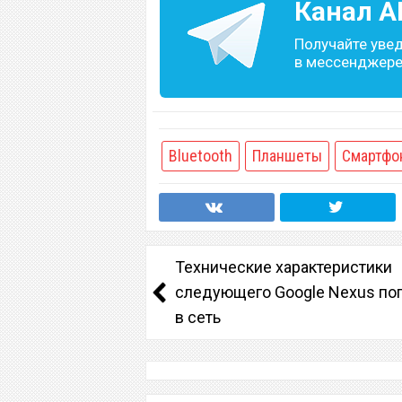
Канал
A
Получайте уве
в мессенджере 
Bluetooth
Планшеты
Смартфо
Технические характеристики
следующего Google Nexus по
в сеть