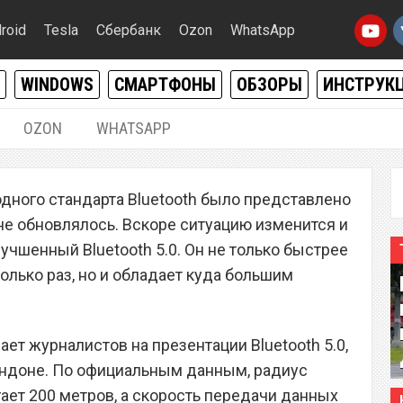
roid
Tesla
Сбербанк
Ozon
WhatsApp
WINDOWS
СМАРТФОНЫ
ОБЗОРЫ
ИНСТРУК
OZON
WHATSAPP
09.06.2016
|
0
ного стандарта Bluetooth было представлено
uetooth 5.0 составит
р не обновлялось. Вскоре ситуацию изменится и
лучшенный Bluetooth 5.0. Он не только быстрее
олько раз, но и обладает куда большим
ает журналистов на презентации Bluetooth 5.0,
ондоне. По официальным данным, радиус
ает 200 метров, а скорость передачи данных