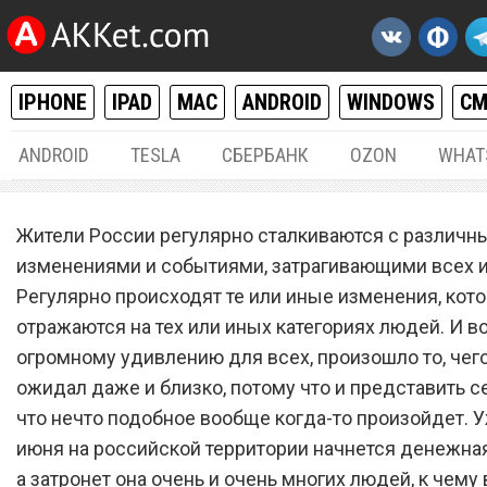
IPHONE
IPAD
MAC
ANDROID
WINDOWS
С
ANDROID
TESLA
СБЕРБАНК
OZON
WHAT
РАЗНОЕ
04.
Жители России регулярно сталкиваются с различн
С 15 июня. Крупнейшая за
изменениями и событиями, затрагивающими всех и
Регулярно происходят те или иные изменения, кот
лет денежная денежная
отражаются на тех или иных категориях людей. И во
реформа изменит жизнь в
огромному удивлению для всех, произошло то, чего
россиян
ожидал даже и близко, потому что и представить се
что нечто подобное вообще когда-то произойдет. У
июня на российской территории начнется денежна
а затронет она очень и очень многих людей, к чему