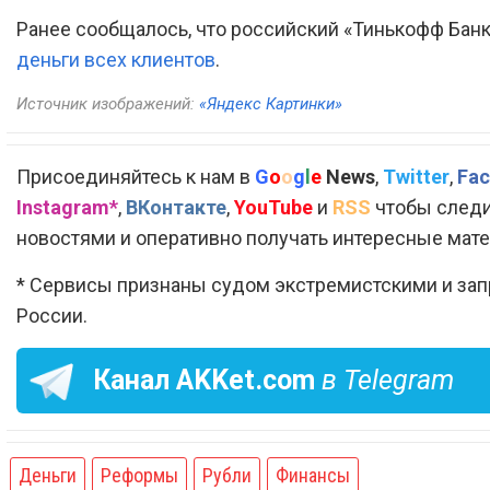
Ранее сообщалось, что российский «Тинькофф Бан
деньги всех клиентов
.
Источник изображений:
«Яндекс Картинки»
Присоединяйтесь к нам в
G
o
o
g
l
e
News
,
Twitter
,
Fac
Instagram*
,
ВКонтакте
,
YouTube
и
RSS
чтобы следи
новостями и оперативно получать интересные мат
* Сервисы признаны судом экстремистскими и за
России.
Канал
AKKet.com
в Telegram
Деньги
Реформы
Рубли
Финансы