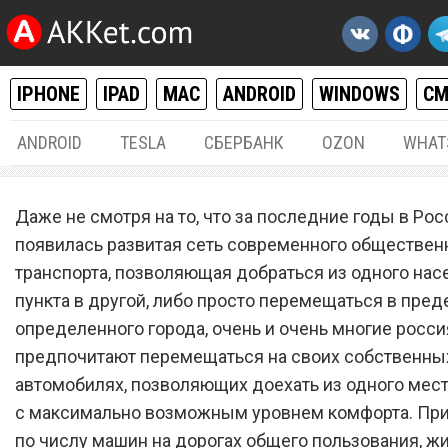
IPHONE
IPAD
MAC
ANDROID
WINDOWS
С
ANDROID
TESLA
СБЕРБАНК
OZON
WHAT
РАЗНОЕ
23.
Даже не смотря на то, что за последние годы в Рос
С 1 мая. Автомобили начну
появилась развитая сеть современного обществен
транспорта, позволяющая добраться из одного нас
новому эвакуировать на
пункта в другой, либо просто перемещаться в пред
штрафстоянку
определенного города, очень и очень многие росс
предпочитают перемещаться на своих собственны
автомобилях, позволяющих доехать из одного мест
с максимально возможным уровнем комфорта. При 
по числу машин на дорогах общего пользования, ж