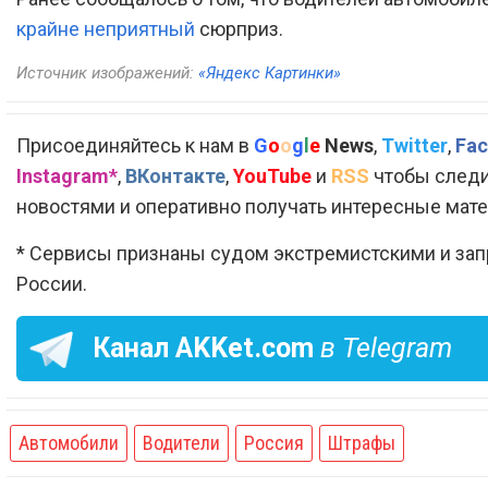
крайне неприятный
сюрприз.
Источник изображений:
«Яндекс Картинки»
Присоединяйтесь к нам в
G
o
o
g
l
e
News
,
Twitter
,
Fac
Instagram*
,
ВКонтакте
,
YouTube
и
RSS
чтобы следи
новостями и оперативно получать интересные мат
* Сервисы признаны судом экстремистскими и за
России.
Канал
AKKet.com
в Telegram
Автомобили
Водители
Россия
Штрафы