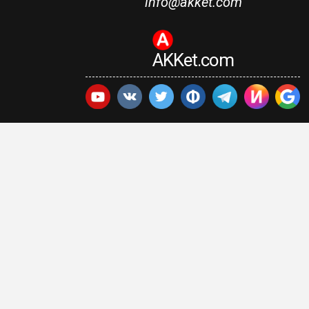
info@akket.com
AKKet.com