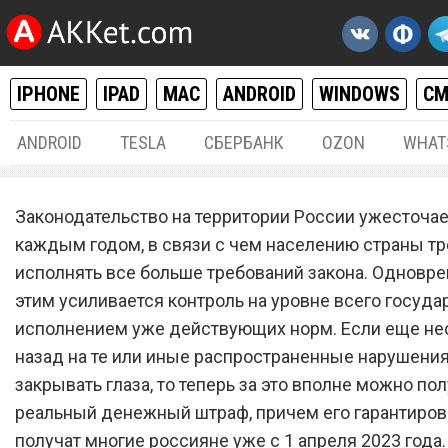
IPHONE
IPAD
MAC
ANDROID
WINDOWS
С
ANDROID
TESLA
СБЕРБАНК
OZON
WHAT
РАЗНОЕ
27.
Законодательство на территории России ужесточае
С 1 апреля. Владельцев д
каждым годом, в связи с чем населению страны тр
исполнять все больше требований закона. Одновр
участков начнут массово
этим усиливается контроль на уровне всего госуда
штрафовать на 15 000 руб
исполнением уже действующих норм. Если еще не
назад на те или иные распространенные нарушени
закрывать глаза, то теперь за это вполне можно по
реальный денежный штраф, причем его гарантиро
получат многие россияне уже с 1 апреля 2023 года