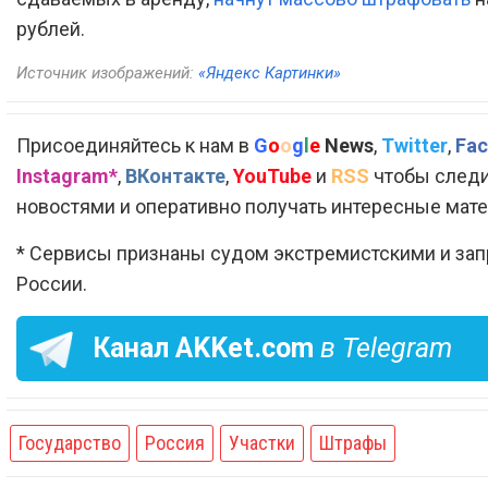
рублей.
Источник изображений:
«Яндекс Картинки»
Присоединяйтесь к нам в
G
o
o
g
l
e
News
,
Twitter
,
Fac
Instagram*
,
ВКонтакте
,
YouTube
и
RSS
чтобы следи
новостями и оперативно получать интересные мат
* Сервисы признаны судом экстремистскими и за
России.
Канал
AKKet.com
в Telegram
Государство
Россия
Участки
Штрафы