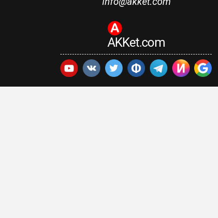
info@akket.com
AKKet.com