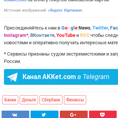
Источник изображений:
«Яндекс Картинки»
Присоединяйтесь к нам в
G
o
o
g
l
e
News
,
Twitter
,
Fac
Instagram*
,
ВКонтакте
,
YouTube
и
RSS
чтобы следи
новостями и оперативно получать интересные мат
* Сервисы признаны судом экстремистскими и за
России.
Канал
AKKet.com
в Telegram
Банки
Деньги
Сбербанк
Финансы