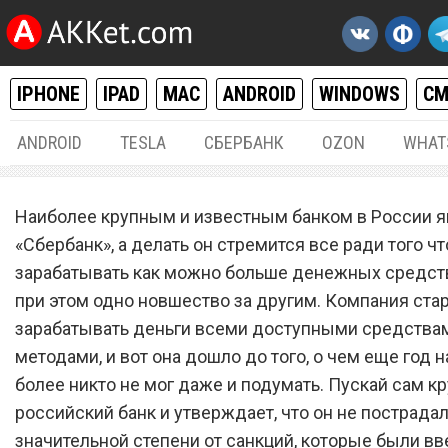
IPHONE
IPAD
MAC
ANDROID
WINDOWS
С
ANDROID
TESLA
СБЕРБАНК
OZON
WHAT
РАЗНОЕ
22.
Наиболее крупным и известным банком в России я
Сделайте немедленно.
«Сбербанк», а делать он стремится все ради того ч
зарабатывать как можно больше денежных средств
«Сбербанк» потребовал от
при этом одно новшество за другим. Компания ста
клиентов выполнить важ
зарабатывать деньги всеми доступными средства
действие
методами, и вот она дошло до того, о чем еще год н
более никто не мог даже и подумать. Пускай сам 
российский банк и утверждает, что он не пострадал
значительной степени от санкций, которые были в