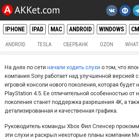
IPHONE
IPAD
MAC
ANDROID
WINDOWS
С
ANDROID
TESLA
СБЕРБАНК
OZON
WHAT
РАЗНОЕ
02.
На днях по сети
начали ходить слухи
о том, что япо
Microsoft не планирует
компания Sony работает над улучшенной версией 
игровой консоли нового поколения, которая будет 
выпускать улучшенную в
PlayStation 4.5. Ее отличительной особенностью от
консоли Xbox One
поколения станет поддержка разрешения 4K, а так
детализированная и качественная графика.
Руководитель команды Xbox Фил Спенсер проком
эти слухи и раскрыл некоторые планы компании Mic