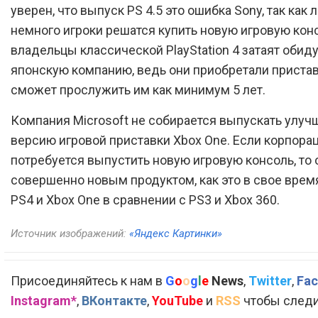
уверен, что выпуск PS 4.5 это ошибка Sony, так как 
немного игроки решатся купить новую игровую конс
владельцы классической PlayStation 4 затаят обиду
японскую компанию, ведь они приобретали пристав
сможет прослужить им как минимум 5 лет.
Компания Microsoft не собирается выпускать улу
версию игровой приставки Xbox One. Если корпора
потребуется выпустить новую игровую консоль, то 
совершенно новым продуктом, как это в свое врем
PS4 и Xbox One в сравнении с PS3 и Xbox 360.
Источник изображений:
«Яндекс Картинки»
Присоединяйтесь к нам в
G
o
o
g
l
e
News
,
Twitter
,
Fac
Instagram*
,
ВКонтакте
,
YouTube
и
RSS
чтобы следи