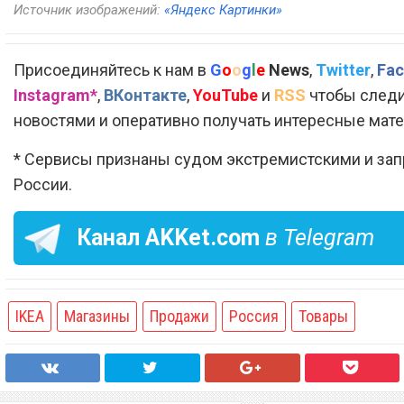
Источник изображений:
«Яндекс Картинки»
Присоединяйтесь к нам в
G
o
o
g
l
e
News
,
Twitter
,
Fac
Instagram*
,
ВКонтакте
,
YouTube
и
RSS
чтобы следи
новостями и оперативно получать интересные мат
* Сервисы признаны судом экстремистскими и за
России.
Канал
AKKet.com
в Telegram
IKEA
Магазины
Продажи
Россия
Товары