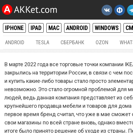
IPHONE
IPAD
MAC
ANDROID
WINDOWS
С
ANDROID
TESLA
СБЕРБАНК
OZON
WHAT
РАЗНОЕ
08.
В марте 2022 года все торговые точки компании IK
«Решение принято». IKEA
закрылись на территории России, в связи с чем пос
и купить какие-либо товары стало просто элемента
вернулась в Россию и
невозможно. Это стало огромной проблемой для 
возобновляет продажу то
людей, ведь данная компания представляет из себ
крупнейшего продавца мебели и товаров для дома в
первое время бренд считал, что уже в мае сможет
свои магазины по всей стране вновь, однако вместо
итоге было принято решение об уходе из страны. П