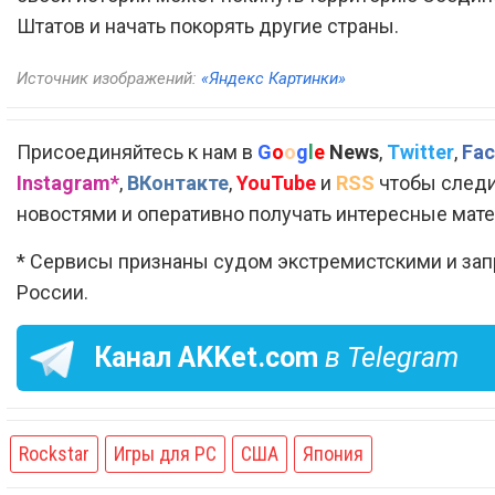
Штатов и начать покорять другие страны.
Источник изображений:
«Яндекс Картинки»
Присоединяйтесь к нам в
G
o
o
g
l
e
News
,
Twitter
,
Fac
Instagram*
,
ВКонтакте
,
YouTube
и
RSS
чтобы следи
новостями и оперативно получать интересные мат
* Сервисы признаны судом экстремистскими и за
России.
Канал
AKKet.com
в Telegram
Rockstar
Игры для PC
США
Япония