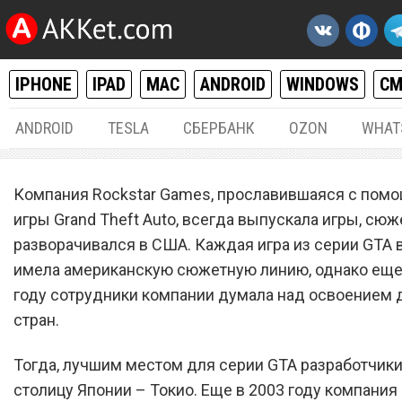
IPHONE
IPAD
MAC
ANDROID
WINDOWS
С
ANDROID
TESLA
СБЕРБАНК
OZON
WHAT
РАЗНОЕ
27.
Компания Rockstar Games, прославившаяся с пом
Действия GTA 6 будут
игры Grand Theft Auto, всегда выпускала игры, сю
разворачивался в США. Каждая игра из серии GTA 
разворачиваться в Токио
имела американскую сюжетную линию, однако еще
году сотрудники компании думала над освоением 
стран.
Тогда, лучшим местом для серии GTA разработчики
столицу Японии – Токио. Еще в 2003 году компания