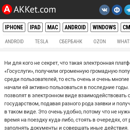
IPHONE
IPAD
MAC
ANDROID
WINDOWS
С
ANDROID
TESLA
СБЕРБАНК
OZON
WHAT
РАЗНОЕ
12.
Ни для кого не секрет, что такая электронная платф
С 20 июля. «Госуслуги»
«Госуслуги», получили огроменную громадную поп
среди пользователей, то есть очень и очень многи
получили долгожданную
начали ей активно пользоваться в последние годы.
функцию, которую все жд
позволят в электронном виде взаимодействовать 
более 10 лет
государством, подавая разного рода заявки и полу
в таком виде. Это очень удобно, потому что не нуж
время на поездку куда-либо, стоять в очередях, от 
заполнять документы и совершать иные действия. И