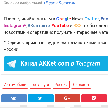
Источник изображений:
«Яндекс Картинки»
Присоединяйтесь к нам в
G
o
o
g
l
e
News
,
Twitter
,
Fac
Instagram*
,
ВКонтакте
,
YouTube
и
RSS
чтобы следи
новостями и оперативно получать интересные мат
* Сервисы признаны судом экстремистскими и за
России.
Канал
AKKet.com
в Telegram
Автомобили
Госуслуги
Россия
Сервисы