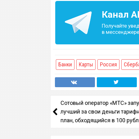
Канал
A
Получайте уве
в мессенджере 
Банки
Карты
Россия
Сберб
Сотовый оператор «МТС» зап
лучший за свои деньги тариф
план, обходящийся в 100 руб