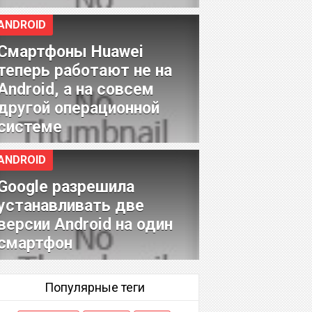
ANDROID
Смартфоны Huawei
теперь работают не на
Android, а на совсем
другой операционной
системе
ANDROID
Google разрешила
устанавливать две
версии Android на один
смартфон
Популярные теги