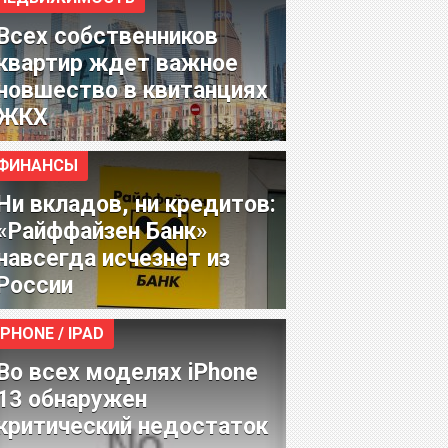
Всех собственников
квартир ждет важное
новшество в квитанциях
ЖКХ
ФИНАНСЫ
Ни вкладов, ни кредитов:
«Райффайзен Банк»
навсегда исчезнет из
России
IPHONE / IPAD
Во всех моделях iPhone
13 обнаружен
критический недостаток