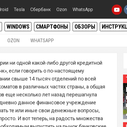
roid
Tesla
Сбербанк
Ozon
WhatsApp
WINDOWS
СМАРТФОНЫ
ОБЗОРЫ
ИНСТРУК
OZON
WHATSAPP
15.06.2022
|
0
ории ни одной какой-либо другой кредитной
устил кредитные карты
нк», если говорить о по-настоящему
я. Срочно выпускайте
пании свыше 14 тысяч отделений по всей
коматов в различных частях страны, а общая
в еще несколько лет назад перешагнула
жедневно данное финансовое учреждение
ать те или иные свои денежные вопросы,
просто. И вот теперь, на радость множества
необходимым выпустить на рынок банковские