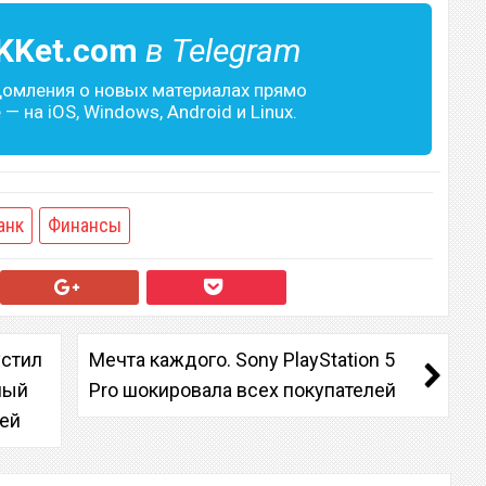
KKet.com
в Telegram
домления о новых материалах прямо
— на iOS, Windows, Android и Linux.
анк
Финансы
устил
Мечта каждого. Sony PlayStation 5
ный
Pro шокировала всех покупателей
лей