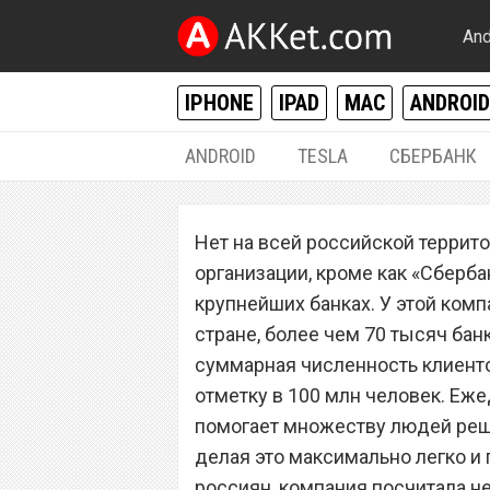
And
IPHONE
IPAD
MAC
ANDROID
ANDROID
TESLA
СБЕРБАНК
РАЗНОЕ
Нет на всей российской террит
«Сбербанк» вып
организации, кроме как «Сберба
нового поколени
крупнейших банках. У этой ком
стране, более чем 70 тысяч бан
суммарная численность клиенто
отметку в 100 млн человек. Е
помогает множеству людей реш
делая это максимально легко и 
россиян, компания посчитала 