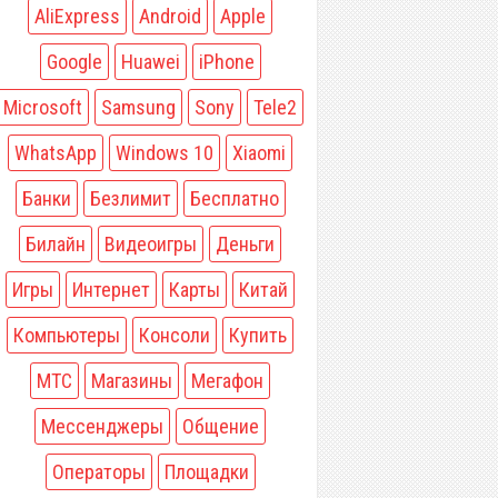
AliExpress
Android
Apple
Google
Huawei
iPhone
Microsoft
Samsung
Sony
Tele2
WhatsApp
Windows 10
Xiaomi
Банки
Безлимит
Бесплатно
Билайн
Видеоигры
Деньги
Игры
Интернет
Карты
Китай
Компьютеры
Консоли
Купить
МТС
Магазины
Мегафон
Мессенджеры
Общение
Операторы
Площадки