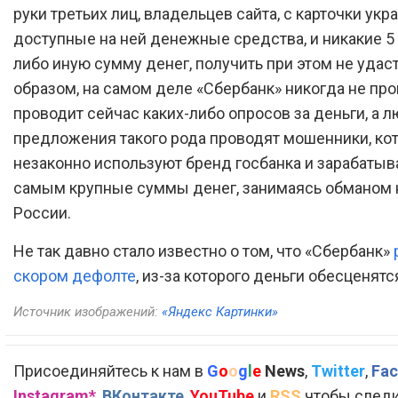
руки третьих лиц, владельцев сайта, с карточки укр
доступные на ней денежные средства, и никакие 5 
либо иную сумму денег, получить при этом не удас
образом, на самом деле «Сбербанк» никогда не про
проводит сейчас каких-либо опросов за деньги, а 
предложения такого рода проводят мошенники, ко
незаконно используют бренд госбанка и зарабатыв
самым крупные суммы денег, занимаясь обманом 
России.
Не так давно стало известно о том, что «Сбербанк»
скором дефолте
, из-за которого деньги обесценятся
Источник изображений:
«Яндекс Картинки»
Присоединяйтесь к нам в
G
o
o
g
l
e
News
,
Twitter
,
Fac
Instagram*
,
ВКонтакте
,
YouTube
и
RSS
чтобы следи