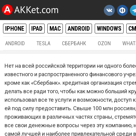
IPHONE
IPAD
MAC
ANDROID
WINDOWS
С
ANDROID
TESLA
СБЕРБАНК
OZON
WHAT
РАЗНОЕ
28.
Нет на всей российской территории ни одного боле
По 5 000 рублей каждому:
известного и распространенного финансового учр
кроме как «Сбербанк». кредитная организация стр
«Сбербанк» сделал всем 
делать все ради того, чтобы как можно больший кр
выплату
использовал все те услуги и возможности, доступ 
ей под силу предоставить. Свыше 100 млн россиян
проживающих в различных частях страны, стремят
все свои денежные вопросы через эту компанию, 
самой лучшей и наиболее привлекательной среди 