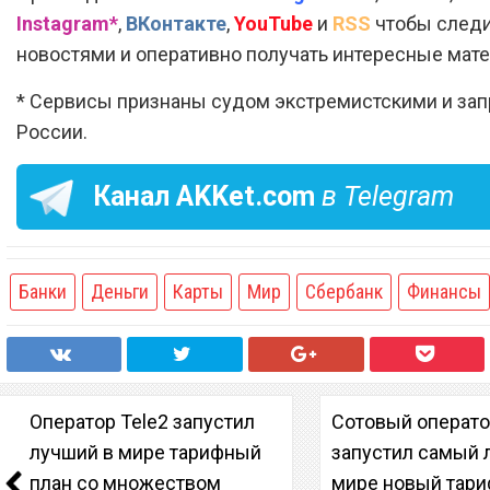
Instagram*
,
ВКонтакте
,
YouTube
и
RSS
чтобы следи
новостями и оперативно получать интересные мат
* Сервисы признаны судом экстремистскими и за
России.
Канал
AKKet.com
в Telegram
Банки
Деньги
Карты
Мир
Сбербанк
Финансы
Оператор Tele2 запустил
Сотовый операт
лучший в мире тарифный
запустил самый 
план со множеством
мире новый тар