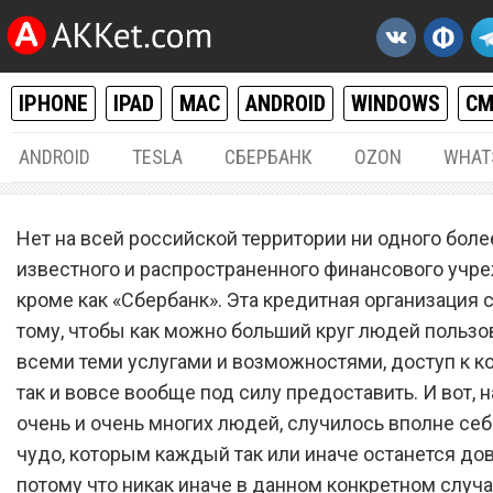
IPHONE
IPAD
MAC
ANDROID
WINDOWS
С
ANDROID
TESLA
СБЕРБАНК
OZON
WHAT
РАЗНОЕ
20.
Нет на всей российской территории ни одного боле
«Сбербанк» заставил всех
известного и распространенного финансового учр
кроме как «Сбербанк». Эта кредитная организация 
владельцев любых банко
тому, чтобы как можно больший круг людей пользо
карт «Мир» кричать от вос
всеми теми услугами и возможностями, доступ к к
так и вовсе вообще под силу предоставить. И вот, 
очень и очень многих людей, случилось вполне се
чудо, которым каждый так или иначе останется дов
потому что никак иначе в данном конкретном случ