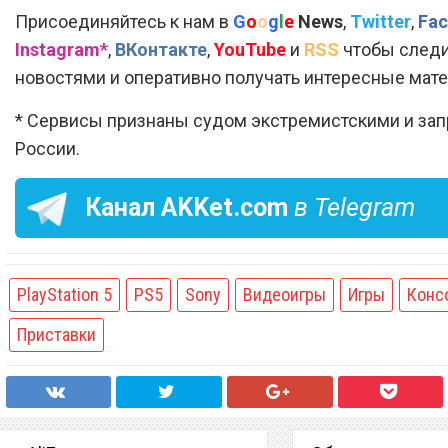
Присоединяйтесь к нам в
G
o
o
g
l
e
News
,
Twitter
,
Fac
Instagram*
,
ВКонтакте
,
YouTube
и
RSS
чтобы следи
новостями и оперативно получать интересные мат
* Сервисы признаны судом экстремистскими и за
России.
Канал
AKKet.com
в Telegram
PlayStation 5
PS5
Sony
Видеоигры
Игры
Конс
Приставки