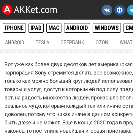
IPHONE
IPAD
MAC
ANDROID
WINDOWS
С
ANDROID
TESLA
СБЕРБАНК
OZON
WHAT
РАЗНОЕ
03.
Вот уже как более двух десятков лет американская
Sony PlayStation 5 Pro свел
корпорация Sony стремится делать все возможное
только как можно больший круг людей использовал
ума весь мир
товары и услуг, доступ к которым ей под силу пред
вот, на радость множества людей, произошло впол
реальное чудо, которым каждый так или иначе ост
доволен, потому что никак иначе в данном конкрет
быть даже и не может. Еще в конце 2020 года в пр
наконец-то поступила новейшая игровая приставка 